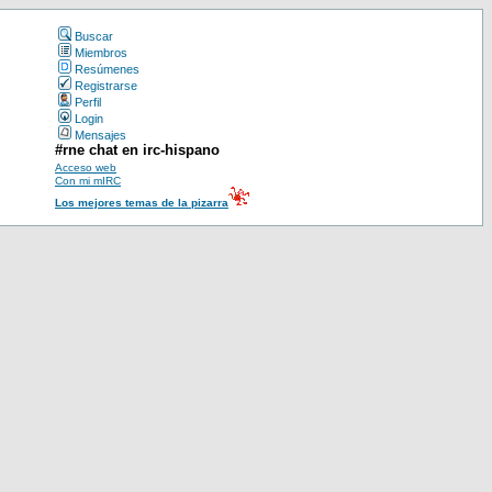
Buscar
Miembros
Resúmenes
Registrarse
Perfil
Login
Mensajes
#rne chat en irc-hispano
Acceso web
Con mi mIRC
Los mejores temas de la pizarra