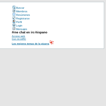
Buscar
Miembros
Resúmenes
Registrarse
Perfil
Login
Mensajes
#rne chat en irc-hispano
Acceso web
Con mi mIRC
Los mejores temas de la pizarra