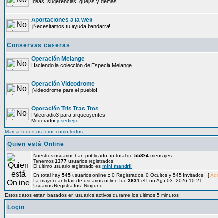
Ideas, sugerencias, quejas y demás
Aportaciones a la web
¡Necesitamos tu ayuda bandarra!
Conservas caseras
Operación Melange
Haciendo la colección de Especia Melange
Operación Videodrome
¡Videodrome para el pueblo!
Operación Tris Tras Tres
Paleoradio3 para arqueoyentes
Moderador
josediego
Marcar todos los foros como leidos
Quien está Online
Nuestros usuarios han publicado un total de
55394
mensajes
Tenemos
1377
usuarios registrados
El último usuario registrado es
mini mandril
En total hay
545
usuarios online :: 0 Registrados, 0 Ocultos y 545 Invitados [
Adm
La mayor cantidad de usuarios online fue
3631
el Lun Ago 03, 2026 10:21
Usuarios Registrados: Ninguno
Estos datos estan basados en usuarios activos durante los últimos 5 minutos
Login