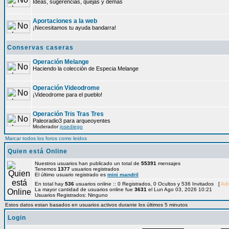
Ideas, sugerencias, quejas y demás
Aportaciones a la web
¡Necesitamos tu ayuda bandarra!
Conservas caseras
Operación Melange
Haciendo la colección de Especia Melange
Operación Videodrome
¡Videodrome para el pueblo!
Operación Tris Tras Tres
Paleoradio3 para arqueoyentes
Moderador
josediego
Marcar todos los foros como leidos
Quien está Online
Nuestros usuarios han publicado un total de
55391
mensajes
Tenemos
1377
usuarios registrados
El último usuario registrado es
mini mandril
En total hay
536
usuarios online :: 0 Registrados, 0 Ocultos y 536 Invitados [
Adm
La mayor cantidad de usuarios online fue
3631
el Lun Ago 03, 2026 10:21
Usuarios Registrados: Ninguno
Estos datos estan basados en usuarios activos durante los últimos 5 minutos
Login