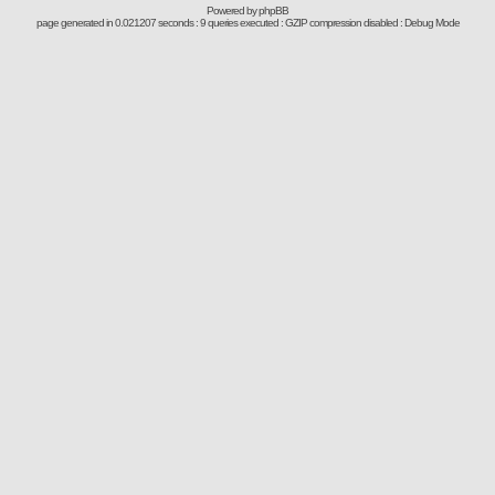
Powered by
phpBB
page generated in 0.021207 seconds : 9 queries executed : GZIP compression disabled : Debug Mode