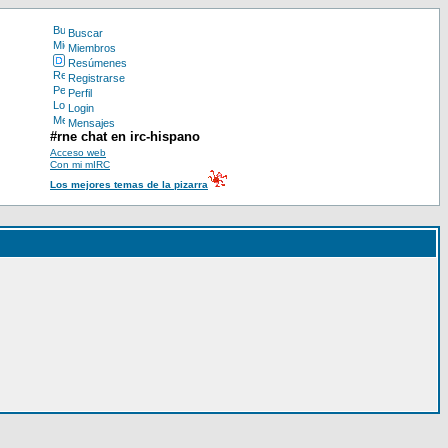
Buscar
Miembros
Resúmenes
Registrarse
Perfil
Login
Mensajes
#rne chat en irc-hispano
Acceso web
Con mi mIRC
Los mejores temas de la pizarra