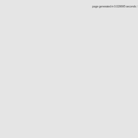
page generated in 0.028695 seconds : 