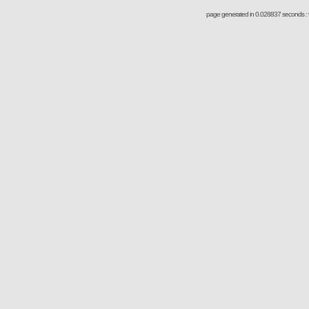
page generated in 0.028837 seconds : 