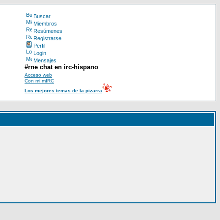
Buscar
Miembros
Resúmenes
Registrarse
Perfil
Login
Mensajes
#rne chat en irc-hispano
Acceso web
Con mi mIRC
Los mejores temas de la pizarra