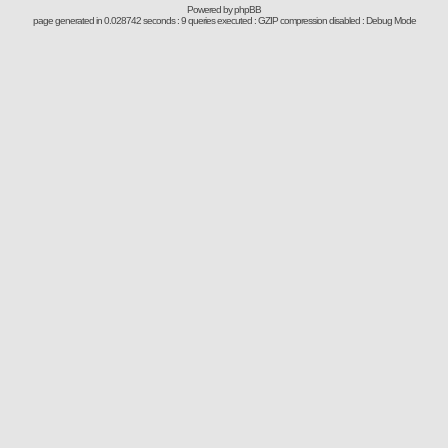
Powered by
phpBB
page generated in 0.028742 seconds : 9 queries executed : GZIP compression disabled : Debug Mode