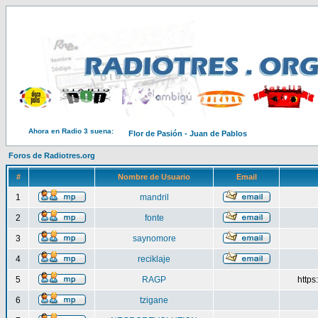
Ahora en Radio 3 suena:
Flor de Pasión - Juan de Pablos
Foros de Radiotres.org
#
Nombre de Usuario
Email
1
mandril
2
fonte
3
saynomore
4
reciklaje
5
RAGP
http
6
tzigane