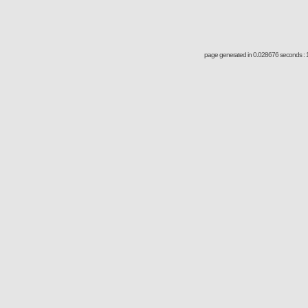
page generated in 0.028676 seconds : 