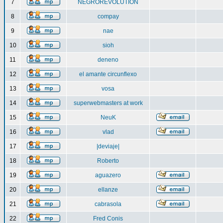
7
NEGROREVOLUTION
8
compay
9
nae
10
sioh
11
deneno
12
el amante circunflexo
13
vosa
14
superwebmasters at work
15
NeuK
16
vlad
17
|deviaje|
18
Roberto
19
aguazero
20
ellanze
21
cabrasola
22
Fred Conis