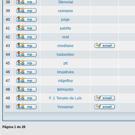
38
Stereolat
39
casiopea
40
jorge
41
pablito
42
void
43
chedilane
44
hadavideo
45
ptt
46
brujatruka
47
ridgeBoy
48
telimantor
49
F. J. Teruelo de Luís
50
Yossarian
Página
1
de
28