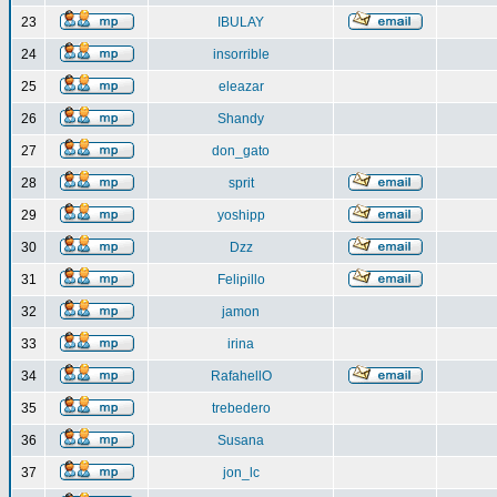
23
IBULAY
24
insorrible
25
eleazar
26
Shandy
27
don_gato
28
sprit
29
yoshipp
30
Dzz
31
Felipillo
32
jamon
33
irina
34
RafahellO
35
trebedero
36
Susana
37
jon_lc