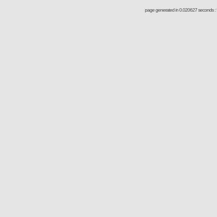
page generated in 0.020627 seconds : 