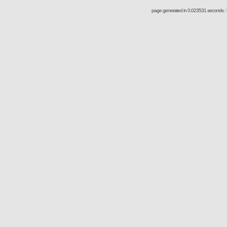
page generated in 0.023531 seconds : 