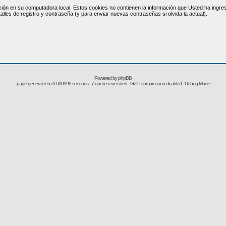
ción en su computadora local. Estos cookies no contienen la información que Usted ha ingresa
alles de registro y contraseña (y para enviar nuevas contraseñas si olvida la actual).
Powered by
phpBB
page generated in 0.030999 seconds : 7 queries executed : GZIP compression disabled : Debug Mode