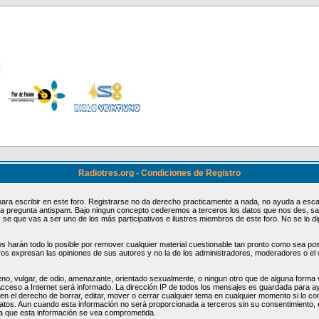
Radiotres.org - Condiciones de Registro
ara escribir en este foro. Registrarse no da derecho practicamente a nada, no ayuda a esca
 la pregunta antispam. Bajo ningun concepto cederemos a terceros los datos que nos des, sa
, se que vas a ser uno de los más participativos e ilustres miembros de este foro. No se lo 
harán todo lo posible por remover cualquier material cuestionable tan pronto como sea posib
os expresan las opiniones de sus autores y no la de los administradores, moderadores o el
no, vulgar, de odio, amenazante, orientado sexualmente, o ningun otro que de alguna forma vi
cceso a Internet será informado. La dirección IP de todos los mensajes es guardada para 
en el derecho de borrar, editar, mover o cerrar cualquier tema en cualquier momento si lo 
atos. Aun cuando esta información no será proporcionada a terceros sin su consentimiento
 a que esta información se vea comprometida.