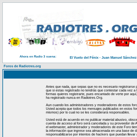
Ahora en Radio 3 suena:
El Vuelo del Fénix - Juan Manuel Sánchez
Foros de Radiotres.org
Antes que nada, que sepas que no es necesario registrarse p
que si estas registrado no tendrás que contestar cada vez a
formas quieres registrarte, pues encantado de verte por aquí
ha registrado nunca en Radiotres.Org.
Aun cuando los administradores y moderadores de estos foros 
Usted acepta que todos los mensajes publicados en estos for
mismos) por lo cual no se les considerará responsables.
Usted está de acuerdo en no publicar material abusivo, obsce
cuenta de acceso al foro será cancelada y su proveedor de A
el webmaster, administrador y moderadores de este Foro tien
la información que ingrese sea almacenada en una base de d
responsabilizarse por intentos de hackers que puedan llevar