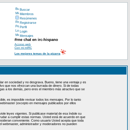
Buscar
Miembros
Resúmenes
Registrarse
Perfil
Login
Mensajes
#rne chat en irc-hispano
Acceso web
Con mi mIRC
Los mejores temas de la pizarra
lar en sociedad y no desgrava. Bueno, tiene una ventaja y es
lvo que nos ofrezcan una burrada de dinero. Si de todas
digas a los demás, pero eres el miembro más atractivo que se
le, es imposible revisar todos los mensajes. Por lo tanto
 webmaster (excepto en mensajes publicados por ellos
ole leyes vigentes. Si publicase material de esa índole su
ayudar a cumplir estas normas. Usted está de acuerdo en que
consideran conveniente. Como usuario Usted acepta que toda
, el webmaster, administrador y moderadores no pueden