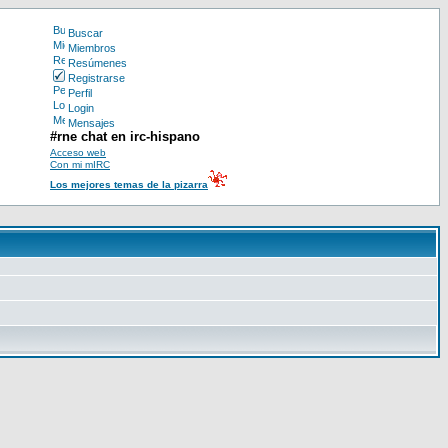
Buscar
Miembros
Resúmenes
Registrarse
Perfil
Login
Mensajes
#rne chat en irc-hispano
Acceso web
Con mi mIRC
Los mejores temas de la pizarra