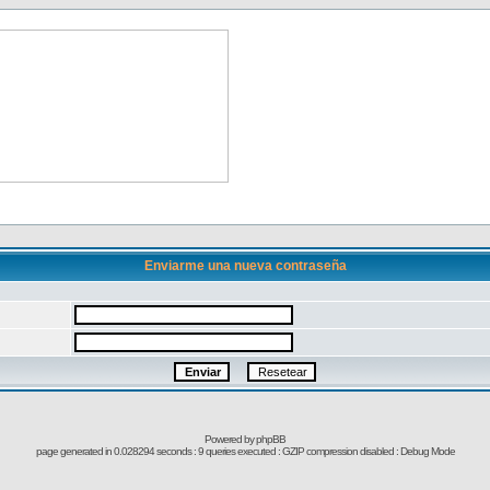
Enviarme una nueva contraseña
Powered by
phpBB
page generated in 0.028294 seconds : 9 queries executed : GZIP compression disabled : Debug Mode