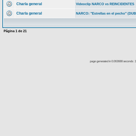
Charla general
Videoclip NARCO vs REINCIDENTES
Charla general
NARCO: "Estrellas en el pecho" (DU
Página
1
de
21
page generated in 0.063688 seconds : 1