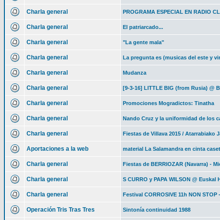
Charla general
PROGRAMA ESPECIAL EN RADIO CL
Charla general
El patriarcado...
Charla general
"La gente mala"
Charla general
La pregunta es (musicas del este y vir
Charla general
Mudanza
Charla general
[9-3-16] LITTLE BIG (from Rusia) 
Charla general
Promociones Mogradictos: Tinatha
Charla general
Nando Cruz y la uniformidad de los ca
Charla general
Fiestas de Villava 2015 / Atarrabiako 
Aportaciones a la web
material La Salamandra en cinta case
Charla general
Fiestas de BERRIOZAR (Navarra) - Mi
Charla general
S CURRO y PAPA WILSON @ Euskal H
Charla general
Festival CORROSIVE 11h NON STOP -
Operación Tris Tras Tres
Sintonía continuidad 1988