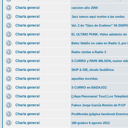
Charla general
cancion año 2000
Charla general
Jazz tamos aqui vuelve a las ondas
Charla general
Vol. 2 de "Ojos de Grafeno" YA DISP
Charla general
EL ULTIMO PUNK. Video adelanto de "
Charla general
Bebo Valdés no cabe en Radio 3, po
Charla general
Radio similar a Radio 3
Charla general
S CURRO y PAPA WILSON, nuevo vide
Charla general
SKIP & DIE, desde Sudáfrica
Charla general
aquellas movidas
Charla general
S CURRO en BADAJOZ
Charla general
[¡Vaya Panorama! Tour] Los Teleplást
Charla general
Falece Jorge García Remiro de P.V.P
Charla general
PosMovida (página facebook Eventos
Charla general
180 grados 6 agosto 2012