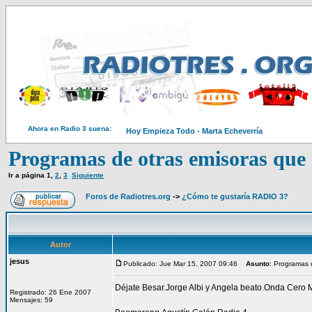
Ahora en Radio 3 suena:
Hoy Empieza Todo - Marta Echeverría
Programas de otras emisoras que 
Ir a página
1
,
2
,
3
Siguiente
Foros de Radiotres.org
->
¿Cómo te gustaría RADIO 3?
Autor
jesus
Publicado: Jue Mar 15, 2007 09:46
Asunto
: Programas 
Déjate Besar.Jorge Albi y Angela beato.Onda Cero 
Registrado: 26 Ene 2007
Mensajes: 59