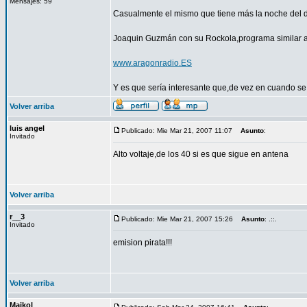
Mensajes: 59
Casualmente el mismo que tiene más la noche del do
Joaquin Guzmán con su Rockola,programa simi
www.aragonradio.ES
Y es que sería interesante que,de vez en cuando se 
Volver arriba
luis angel
Publicado: Mie Mar 21, 2007 11:07
Asunto
:
Invitado
Alto voltaje,de los 40 si es que sigue en antena
Volver arriba
r__3
Publicado: Mie Mar 21, 2007 15:26
Asunto
: .::.
Invitado
emision pirata!!!
Volver arriba
Maikol