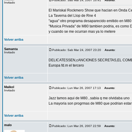
Publicado: Sab Mar 24, 2007 16:41
Asunto
:
Invitado
El Mariskal Rockmero Show que hacian en Onda Ce
La Taverna del Llop de Rne 4
"agua" otro programa desaparecido emitido en M80
"Musica Privada" de M80 tambien podria, es como Di
y cuando se me ocurran mas ya lo metere
Volver arriba
Samanta
Publicado: Sab Mar 24, 2007 23:20
Asunto
:
Invitado
DELICATESSEN,cANCIONES SECRETAS,EL COMEDIS
Europa fd.m el tercero
Volver arriba
Maikol
Publicado: Lun Mar 26, 2007 17:13
Asunto
:
Invitado
Jazz tamos aqui de M80...sabia q me olvidaba uno
La mayoria son progrmas de M80 que podrian estar
Volver arriba
malo
Publicado: Lun Mar 26, 2007 22:59
Asunto
: