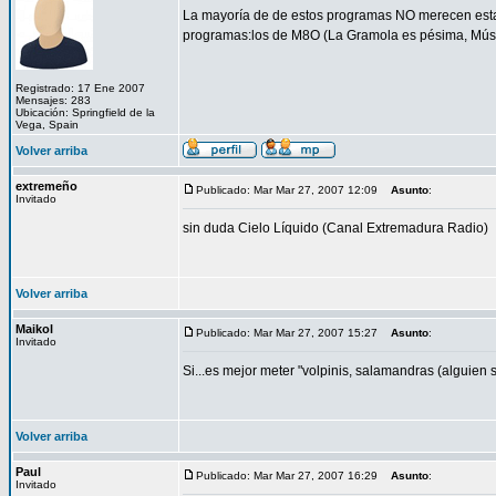
La mayoría de de estos programas NO merecen estar
programas:los de M8O (La Gramola es pésima, Música
Registrado: 17 Ene 2007
Mensajes: 283
Ubicación: Springfield de la
Vega, Spain
Volver arriba
extremeño
Publicado: Mar Mar 27, 2007 12:09
Asunto
:
Invitado
sin duda Cielo Líquido (Canal Extremadura Radio)
Volver arriba
Maikol
Publicado: Mar Mar 27, 2007 15:27
Asunto
:
Invitado
Si...es mejor meter "volpinis, salamandras (alguien 
Volver arriba
Paul
Publicado: Mar Mar 27, 2007 16:29
Asunto
:
Invitado