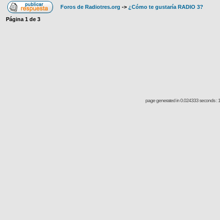
Foros de Radiotres.org
->
¿Cómo te gustaría RADIO 3?
Página
1
de
3
page generated in 0.024333 seconds : 1