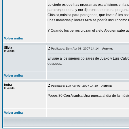
Lo cierto es que hay programas extrañísimos en la 
para responderla y me dijeron que era una pregunt
Clásica,música para peregrinos, que levantó los as
unas llamadas píldoras.Mira se podría incluir como
Y Cuando los perros cruzan el cielo.Alguien sabe q
Volver arriba
Silvia
Publicado: Dom Abr 08, 2007 14:14
Asunto
:
Invitado
El viaje a los sueños polsares de Juako y Luis Calv
despues.
Volver arriba
fedra
Publicado: Lun Abr 09, 2007 14:30
Asunto
:
Invitado
Popes 80 Con Arantxa.Una puesta al día de la músi
Volver arriba