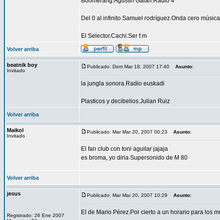
Boomerang.Agustín Galán.Radio 4
Del 0 al infinito.Samuel rodríguez.Onda cero música
El Selector.Cachi.Ser f.m
Volver arriba
beatnik boy
Publicado: Dom Mar 18, 2007 17:40
Asunto
:
Invitado
la jungla sonora.Radio euskadi
Plasticos y decibelios.Julian Ruiz
Volver arriba
Maikol
Publicado: Mar Mar 20, 2007 00:23
Asunto
:
Invitado
El fan club con toni aguilar jajaja
es broma, yo diria Supersonido de M 80
Volver arriba
jesus
Publicado: Mar Mar 20, 2007 10:29
Asunto
:
El de Mario Pérez.Por cierto a un horario para los 
Registrado: 26 Ene 2007