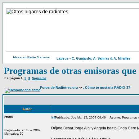
Ahora en Radio 3 suena:
Lapsus - C. Guajardo, A. Salinas & A. Miralles
Programas de otras emisoras que 
Ir a página
1
,
2
,
3
Siguiente
Foros de Radiotres.org
->
¿Cómo te gustaría RADIO 3?
Autor
jesus
Publicado: Jue Mar 15, 2007 09:46
Asunto
: Programas 
Déjate Besar.Jorge Albi y Angela beato.Onda Cero 
Registrado: 26 Ene 2007
Mensajes: 59