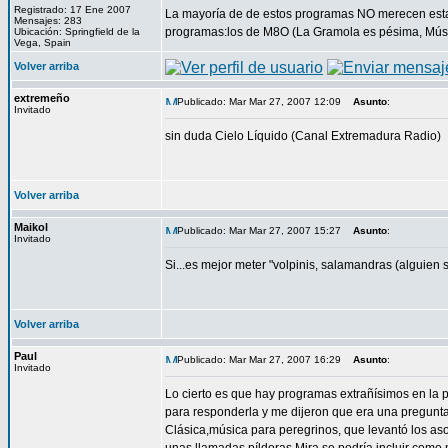
Registrado: 17 Ene 2007
La mayoría de de estos programas NO merecen estar
Mensajes: 283
programas:los de M8O (La Gramola es pésima, Música
Ubicación: Springfield de la
Vega, Spain
Volver arriba
extremeño
Publicado: Mar Mar 27, 2007 12:09
Asunto
:
Invitado
sin duda Cielo Líquido (Canal Extremadura Radio)
Volver arriba
Maikol
Publicado: Mar Mar 27, 2007 15:27
Asunto
:
Invitado
Si...es mejor meter "volpinis, salamandras (alguien 
Volver arriba
Paul
Publicado: Mar Mar 27, 2007 16:29
Asunto
:
Invitado
Lo cierto es que hay programas extrañísimos en la 
para responderla y me dijeron que era una pregunt
Clásica,música para peregrinos, que levantó los as