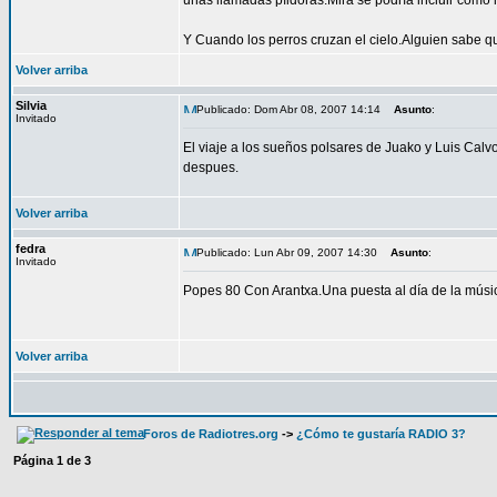
unas llamadas píldoras.Mira se podría incluir como
Y Cuando los perros cruzan el cielo.Alguien sabe q
Volver arriba
Silvia
Publicado: Dom Abr 08, 2007 14:14
Asunto
:
Invitado
El viaje a los sueños polsares de Juako y Luis Calv
despues.
Volver arriba
fedra
Publicado: Lun Abr 09, 2007 14:30
Asunto
:
Invitado
Popes 80 Con Arantxa.Una puesta al día de la músi
Volver arriba
Foros de Radiotres.org
->
¿Cómo te gustaría RADIO 3?
Página
1
de
3