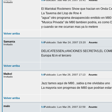
Publicado: Sab Mar 24, 2007 16:41
Asunto
:
Invitado
El Mariskal Rockmero Show que hacian en Onda Ce
La Taverna del Llop de Rne 4
"agua" otro programa desaparecido emitido en M80
"Musica Privada" de M80 tambien podria, es como Di
y cuando se me ocurran mas ya lo metere
Volver arriba
Samanta
Publicado: Sab Mar 24, 2007 23:20
Asunto
:
Invitado
DELICATESSEN,cANCIONES SECRETAS,EL COMEDIS
Europa fd.m el tercero
Volver arriba
Maikol
Publicado: Lun Mar 26, 2007 17:13
Asunto
:
Invitado
Jazz tamos aqui de M80...sabia q me olvidaba uno
La mayoria son progrmas de M80 que podrian estar
Volver arriba
malo
Publicado: Lun Mar 26, 2007 22:59
Asunto
: