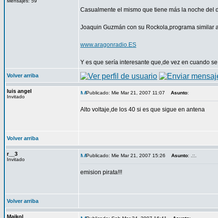
Mensajes: 59
Casualmente el mismo que tiene más la noche del do
Joaquin Guzmán con su Rockola,programa simi
www.aragonradio.ES
Y es que sería interesante que,de vez en cuando se 
Volver arriba
luis angel
Publicado: Mie Mar 21, 2007 11:07
Asunto
:
Invitado
Alto voltaje,de los 40 si es que sigue en antena
Volver arriba
r__3
Publicado: Mie Mar 21, 2007 15:26
Asunto
: .::.
Invitado
emision pirata!!!
Volver arriba
Maikol