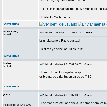
Boomerang.Agustín Galán.Radio 4
Del 0 al infinito.Samuel rodríguez.Onda cero música
El Selector.Cachi.Ser f.m
Volver arriba
beatnik boy
Publicado: Dom Mar 18, 2007 17:40
Asunto
:
Invitado
la jungla sonora.Radio euskadi
Plasticos y decibelios.Julian Ruiz
Volver arriba
Maikol
Publicado: Mar Mar 20, 2007 00:23
Asunto
:
Invitado
El fan club con toni aguilar jajaja
es broma, yo diria Supersonido de M 80
Volver arriba
jesus
Publicado: Mar Mar 20, 2007 10:29
Asunto
:
El de Mario Pérez.Por cierto a un horario para los 
Registrado: 26 Ene 2007