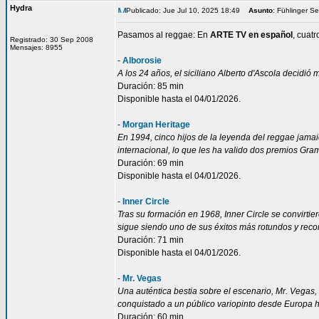
Hydra
Publicado: Jue Jul 10, 2025 18:49
Asunto
: Fühlinger S
Pasamos al reggae: En
ARTE TV en español
, cuat
Registrado: 30 Sep 2008
Mensajes: 8955
-
Alborosie
A los 24 años, el siciliano Alberto d'Ascola decidió
Duración: 85 min
Disponible hasta el 04/01/2026.
-
Morgan Heritage
En 1994, cinco hijos de la leyenda del reggae jamai
internacional, lo que les ha valido dos premios Gr
Duración: 69 min
Disponible hasta el 04/01/2026.
-
Inner Circle
Tras su formación en 1968, Inner Circle se convirti
sigue siendo uno de sus éxitos más rotundos y rec
Duración: 71 min
Disponible hasta el 04/01/2026.
-
Mr. Vegas
Una auténtica bestia sobre el escenario, Mr. Vegas,
conquistado a un público variopinto desde Europa 
Duración: 60 min