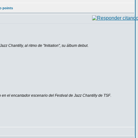
o points
zz Chantilly, al ritmo de "Initiation", su álbum debut
.
 en el encantador escenario del Festival de Jazz Chantilly de TSF
.