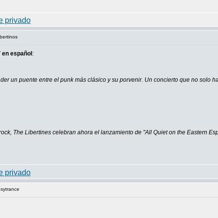
ibertinos
 en español
:
ender un puente entre el punk más clásico y su porvenir. Un concierto que no solo ha
 rock, The Libertines celebran ahora el lanzamiento de "All Quiet on the Eastern 
psytrance