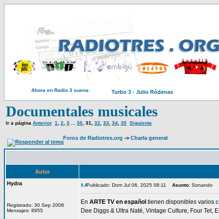
Ahora en Radio 3 suena:
Turbo 3 - Julio Ródenas
Documentales musicales
Ir a página
Anterior
1
,
2
,
3
...
30
,
31
,
32
,
33
,
34
,
35
Siguiente
Foros de Radiotres.org
->
Charla general
Autor
Hydra
Publicado: Dom Jul 06, 2025 08:11
Asunto
: Sonando
En
ARTE TV en español
tienen disponibles varios
c
Registrado: 30 Sep 2008
Dee Diggs & Ultra Naté, Vintage Culture, Four Tet,
Mensajes: 8955