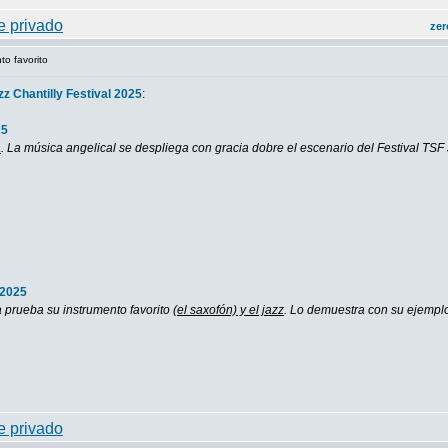
zer
to favorito
z Chantilly Festival 2025
:
25
a
. La música angelical se despliega con gracia dobre el escenario del Festival TSF Ja
 2025
a prueba su instrumento favorito
(el saxofón) y el jazz
. Lo demuestra con su ejemplo