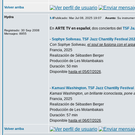
Volver arriba
Hydra
Publicado: Mar Jul 08, 2025 19:07
Asunto
: Su instrumen
En
ARTE TV en español
, dos conciertos del
TSF Jaz
Registrado: 30 Sep 2008
Mensajes: 8955
-
Sophye Soliveau. TSF Jazz Chantilly Festival 20
Con Sophye Soliveau,
el soul se fusiona con el arp
Francia, 2025
Realización de Sébastien Berger
Producción de Les Molambakais
Duración: 50 min
Disponible
hasta el 05/07/2026
.
-
Kamasi Washington. TSF Jazz Chantilly Festival
Kamasi Washington, un brillante iconoclasta, pone 
Francia, 2025
Realización de Sébastien Berger
Producción de Les Molambakais
Duración: 57 min
Disponible
hasta el 06/07/2026
.
Volver arriba