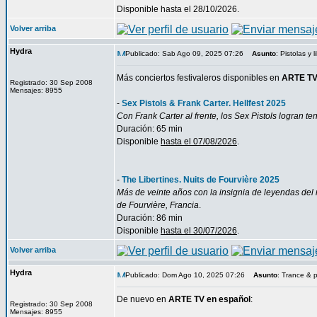
Disponible hasta el 28/10/2026.
Volver arriba
Hydra
Publicado: Sab Ago 09, 2025 07:26
Asunto
: Pistolas y l
Más conciertos festivaleros disponibles en
ARTE TV
Registrado: 30 Sep 2008
Mensajes: 8955
-
Sex Pistols & Frank Carter. Hellfest 2025
Con Frank Carter al frente, los Sex Pistols logran t
Duración: 65 min
Disponible
hasta el 07/08/2026
.
-
The Libertines. Nuits de Fourvière 2025
Más de veinte años con la insignia de leyendas del
de Fourvière, Francia
.
Duración: 86 min
Disponible
hasta el 30/07/2026
.
Volver arriba
Hydra
Publicado: Dom Ago 10, 2025 07:26
Asunto
: Trance & 
De nuevo en
ARTE TV en español
:
Registrado: 30 Sep 2008
Mensajes: 8955