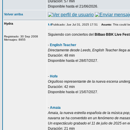
Duración: 57 min
Disponible hasta el 21/06/2026.
Volver arriba
Hydra
Publicado: Jue Jul 31, 2025 17:51
Asunto
: This could be
Siguiendo con conciertos del
Bilbao BBK Live Fest
Registrado: 30 Sep 2008
Mensajes: 8955
-
English Teacher
Directamente desde Leeds, English Teacher llega a
Duración: 48 min
Disponible hasta el 28/07/2027.
-
Hofe
Orgulloso representante de la nueva escena undergr
Duración: 42 min
Disponible hasta el 15/07/2027.
-
Amaia
Amaia, la nueva estrella española de la música pop,
navarra se ha convertido en un fenómeno de masas
Un espectáculo grabado el 11 de julio de 2025 en el
Duración: 21 min