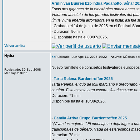
Armin van Buuren b2b Indira Paganotto. Sónar 20
Estos dos gigantes de la electrónica nunca antes se
Veterano absoluto de los grandes festivales del pla
límite y una energía arrolladora en la pista: así fue 
- Grabado el 14 de junio de 2025 en el Festival Són
- Duración: 90 min
- Disponible
hasta el 03/07/2026
.
Volver arriba
Hydra
Publicado: Lun Ago 11, 2025 19:22
Asunto
: Músicas d
Nuevo ramillete de conciertos festivaleros europeo
Registrado: 30 Sep 2008
Mensajes: 8955
-
Tarta Relena. Bardentreffen 2025
Tarta Relena, el dúo de folk marciano y gregoriano, 
catalán. Esta mezcla crea texturas futuristas que n
Duración: 71 min
Disponible hasta el 10/08/2026.
-
Camila Arriva Grupo. Bardentreffen 2025
"¡Vivan las mujeres!” El mensaje no deja lugar a d
tradicionales de género. Nada de estereotipos masc
Duración: 78 min