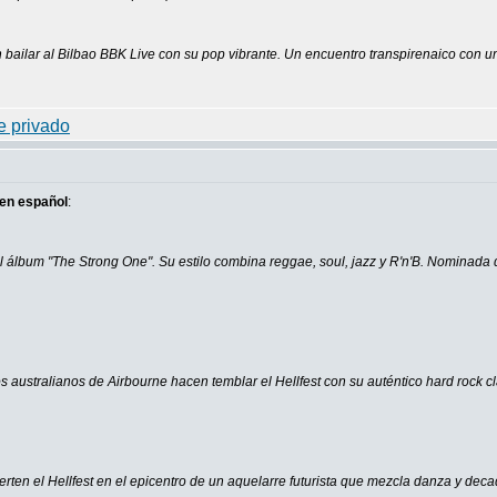
bailar al Bilbao BBK Live con su pop vibrante. Un encuentro transpirenaico con una
en español
:
 álbum "The Strong One". Su estilo combina reggae, soul, jazz y R'n'B. Nominada
s australianos de Airbourne hacen temblar el Hellfest con su auténtico hard rock c
ierten el Hellfest en el epicentro de un aquelarre futurista que mezcla danza y dec