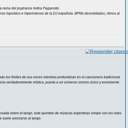
a reina del psytrance Indira Paganotto.
erso hipnótico e hiperintenso de la DJ española. BPMs desorbitados, ritmos al
ndo los límites de sus voces mientras profundizan en el cancionero tradicional
iencia verdaderamente mística, puerta a un universo sonoro único y envolvente
.
ovada sobre el tango, este quinteto de músicas argentinas rompe con los roles
e suele asociarse al tango
.