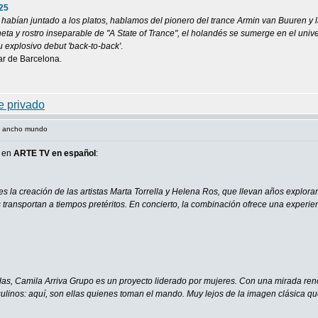
25
 habían juntado a los platos, hablamos del pionero del trance Armin van Buuren y l
neta y rostro inseparable de "A State of Trance", el holandés se sumerge en el univ
su explosivo debut 'back-to-back'
.
ar de Barcelona.
el ancho mundo
s en
ARTE TV en español
:
es la creación de las artistas Marta Torrella y Helena Ros, que llevan años explora
os transportan a tiempos pretéritos. En concierto, la combinación ofrece una exper
udas, Camila Arriva Grupo es un proyecto liderado por mujeres. Con una mirada ren
ulinos: aquí, son ellas quienes toman el mando. Muy lejos de la imagen clásica qu