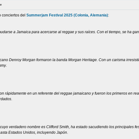
ee
ro conciertos del
Summerjam Festival 2025 (Colonia, Alemania)
:
 mudarse a Jamaica para acercarse al reggae y sus raíces. Con el tiempo, se ha gana
cano Denroy Morgan formaron la banda Morgan Heritage. Con un carisma irresistible 
ammy
.
eron rápidamente en un referente del reggae jamaicano y fueron los primeros en rea
ordados
.
 cuyo verdadero nombre es Clifford Smith, ha estado sacudiendo los principales f
hasta Estados Unidos, incluyendo Japón
.