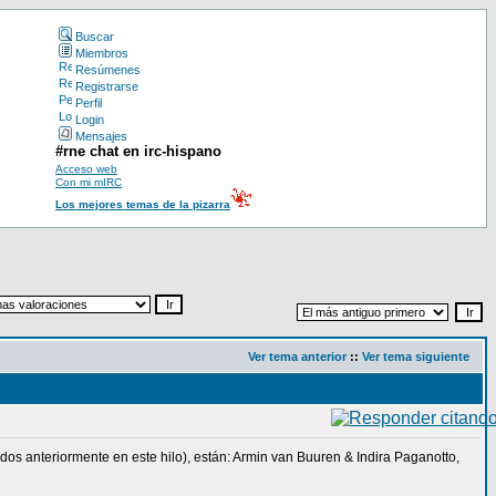
Buscar
Miembros
Resúmenes
Registrarse
Perfil
Login
Mensajes
#rne chat en irc-hispano
Acceso web
Con mi mIRC
Los mejores temas de la pizarra
Ver tema anterior
::
Ver tema siguiente
os anteriormente en este hilo), están: Armin van Buuren & Indira Paganotto,