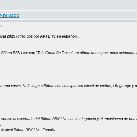
...
ival 2025
(ofrecidos por
ARTE TV en español
)...
l Bilbao BBK Live con "This Could Be Texas", un álbum debut post-punk aclamado
ound vasca, Hofe llega a Bilbao con su explosivo cóctel de techno, UK garage y 
 vuelve al escenario del Bilbao BBK Live con la elegancia y el entusiasmo de una a
.
 festival Bilbao BBK Live, España
.