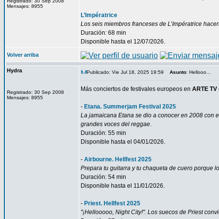
Registrado: 30 Sep 2008
Mensajes: 8955
L’Impératrice
Los seis miembros franceses de L’Impératrice hacen 
Duración: 68 min
Disponible hasta el 12/07/2026.
Volver arriba
Hydra
Publicado: Vie Jul 18, 2025 19:59
Asunto
: Hellooo...
Más conciertos de festivales europeos en
ARTE TV 
Registrado: 30 Sep 2008
Mensajes: 8955
-
Etana. Summerjam Festival 2025
La jamaicana Etana se dio a conocer en 2008 con el
grandes voces del reggae
.
Duración: 55 min
Disponible hasta el 04/01/2026.
-
Airbourne. Hellfest 2025
Prepara tu guitarra y tu chaqueta de cuero porque lo
Duración: 54 min
Disponible hasta el 11/01/2026.
-
Priest. Hellfest 2025
"¡Hellooooo, Night City!". Los suecos de Priest conv