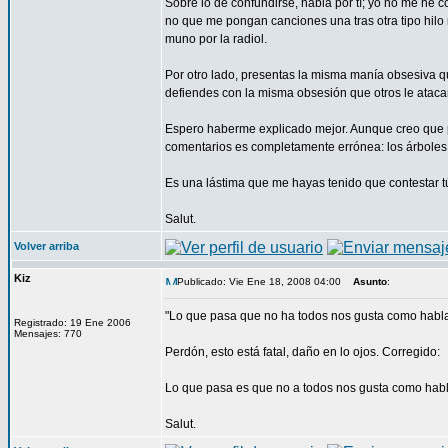
Sobre lo de confundirse, habla por tí; yo no me he
no que me pongan canciones una tras otra tipo hilo
muno por la radiol.
Por otro lado, presentas la misma manía obsesiva que
defiendes con la misma obsesión que otros le atacan. 
Espero haberme explicado mejor. Aunque creo que pa
comentarios es completamente errónea: los árboles 
Es una lástima que me hayas tenido que contestar tú
Salut.
Volver arriba
Kiz
Publicado: Vie Ene 18, 2008 04:00
Asunto
:
"Lo que pasa que no ha todos nos gusta como habla 
Registrado: 19 Ene 2006
Mensajes: 770
Perdón, esto está fatal, daño en lo ojos. Corregido:
Lo que pasa es que no a todos nos gusta como habla
Salut.