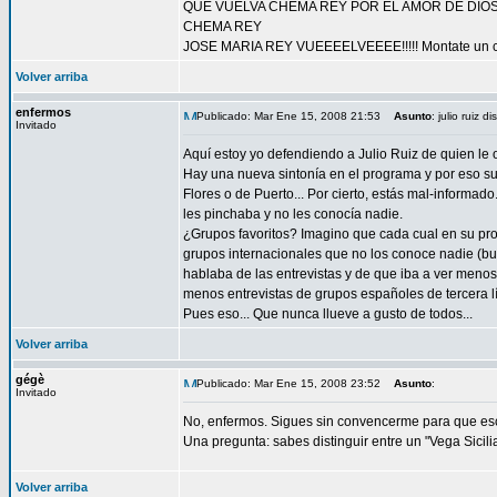
QUE VUELVA CHEMA REY POR EL AMOR DE DIOS!!
CHEMA REY
JOSE MARIA REY VUEEEELVEEEE!!!!! Montate un chi
Volver arriba
enfermos
Publicado: Mar Ene 15, 2008 21:53
Asunto
: julio ruiz 
Invitado
Aquí estoy yo defendiendo a Julio Ruiz de quien le 
Hay una nueva sintonía en el programa y por eso su
Flores o de Puerto... Por cierto, estás mal-informad
les pinchaba y no les conocía nadie.
¿Grupos favoritos? Imagino que cada cual en su prog
grupos internacionales que no los conoce nadie (bue
hablaba de las entrevistas y de que iba a ver meno
menos entrevistas de grupos españoles de tercera lí
Pues eso... Que nunca llueve a gusto de todos...
Volver arriba
gégè
Publicado: Mar Ene 15, 2008 23:52
Asunto
:
Invitado
No, enfermos. Sigues sin convencerme para que esc
Una pregunta: sabes distinguir entre un "Vega Sicil
Volver arriba