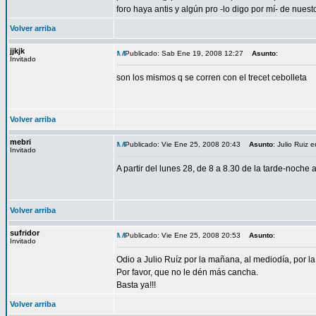
foro haya antis y algún pro -lo digo por mí- de nuest
Volver arriba
jjkjk
Publicado: Sab Ene 19, 2008 12:27
Asunto
:
Invitado
son los mismos q se corren con el trecet cebolleta
Volver arriba
mebri
Publicado: Vie Ene 25, 2008 20:43
Asunto
: Julio Ruiz
Invitado
A partir del lunes 28, de 8 a 8.30 de la tarde-noc
Volver arriba
sufridor
Publicado: Vie Ene 25, 2008 20:53
Asunto
:
Invitado
Odio a Julio Ruíz por la mañana, al mediodía, por la 
Por favor, que no le dén más cancha.
Basta ya!!!
Volver arriba