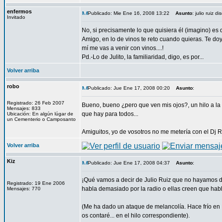
enfermos
Publicado: Mie Ene 16, 2008 13:22
Asunto
: julio ruiz d
Invitado
No, si precisamente lo que quisiera él (imagino) es 
Amigo, en lo de vinos te reto cuando quieras. Te doy 
mí me vas a venir con vinos....!
Pd.-Lo de Julito, la familiaridad, digo, es por...
Volver arriba
robo
Publicado: Jue Ene 17, 2008 00:20
Asunto
:
Registrado: 26 Feb 2007
Bueno, bueno ¿pero que ven mis ojos?, un hilo a l
Mensajes: 833
que hay para todos...
Ubicación: En algún lúgar de
un Cementerio o Camposanto
Amiguitos, yo de vosotros no me metería con el Dj R
Volver arriba
Kiz
Publicado: Jue Ene 17, 2008 04:37
Asunto
:
¡Qué vamos a decir de Julio Ruiz que no hayamos di
Registrado: 19 Ene 2006
habla demasiado por la radio o ellas creen que habla
Mensajes: 770
(Me ha dado un ataque de melancolía. Hace frío en 
os contaré... en el hilo correspondiente).