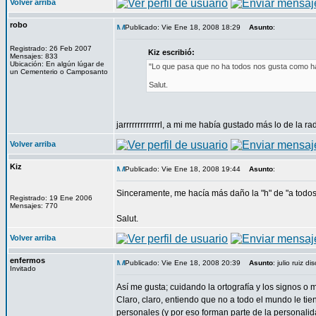
Volver arriba
robo
Publicado: Vie Ene 18, 2008 18:29
Asunto
:
Registrado: 26 Feb 2007
Kiz escribió:
Mensajes: 833
Ubicación: En algún lúgar de
"Lo que pasa que no ha todos nos gusta como hab
un Cementerio o Camposanto
Salut.
jarrrrrrrrrrrrrl, a mi me había gustado más lo de la
Volver arriba
Kiz
Publicado: Vie Ene 18, 2008 19:44
Asunto
:
Sinceramente, me hacía más daño la "h" de "a todos"
Registrado: 19 Ene 2006
Mensajes: 770
Salut.
Volver arriba
enfermos
Publicado: Vie Ene 18, 2008 20:39
Asunto
: julio ruiz d
Invitado
Así me gusta; cuidando la ortografía y los signos o 
Claro, claro, entiendo que no a todo el mundo le tien
personales (y por eso forman parte de la personali