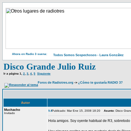
Ahora en Radio 3 suena:
Todos Somos Sospechosos - Laura González
Disco Grande Julio Ruiz
Ir a página
1
,
2
,
3
,
4
,
5
Siguiente
Foros de Radiotres.org
->
¿Cómo te gustaría RADIO 3?
Autor
Muchacho
Publicado: Mar Ene 15, 2008 18:20
Asunto
: Disco Gran
Invitado
Hola amigos. Soy oyente habitual de R3, sobretodo 