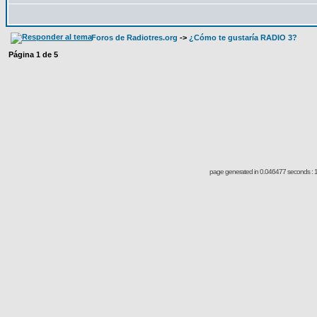
Foros de Radiotres.org
->
¿Cómo te gustaría RADIO 3?
Página
1
de
5
page generated in 0.046477 seconds : 1