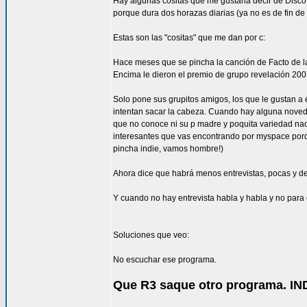
Hay algunas cositas que me gustaria decir de Dis
porque dura dos horazas diarias (ya no es de fin de
Estas son las "cositas" que me dan por c:
Hace meses que se pincha la canción de Facto de la 
Encima le dieron el premio de grupo revelación 2007
Solo pone sus grupitos amigos, los que le gustan 
intentan sacar la cabeza. Cuando hay alguna noved
que no conoce ni su p madre y poquita variedad naci
interesantes que vas encontrando por myspace porque
pincha indie, vamos hombre!)
Ahora dice que habrá menos entrevistas, pocas y de 
Y cuando no hay entrevista habla y habla y no par
Soluciones que veo:
No escuchar ese programa.
Que R3 saque otro programa. I