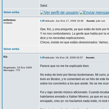
Salut.
Volver arriba
enfermos
Publicado: Jue Ene 17, 2008 18:48
Asunto
: julio ruiz
Invitado
Oye, Kiz, y una pregunta, ya que estás de bolo por 
Y no nos confundamos. La gente que habla por la radi
dice y no necesitas explicaciones.
Chicos, insisto en que estáis obsesionados. Vamos,
Volver arriba
Kiz
Publicado: Vie Ene 18, 2008 03:57
Asunto
:
Parece que no me he explicado bien.
Registrado: 19 Ene 2006
Mensajes: 770
No estoy de bolo por tierras bostonianas. Mi curro, 
bolo en Boston, y lo comentaré en un hilo de este 
sobre los conciertos a los que asiste. No se me ocur
Fui y sigo siendo músico aficionado. Cuando toca
habríamos enviado a Xabier Moreno, ya que en su p
encajado, creo yo: no hacíamos nada indie, ni rock 