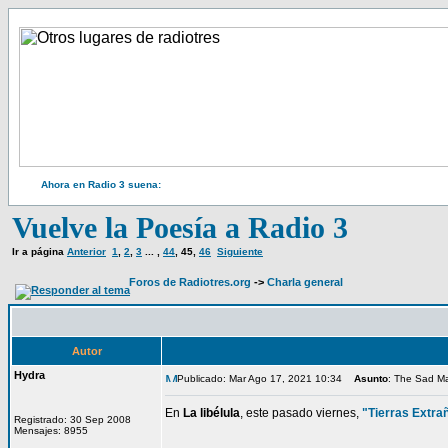
Ahora en Radio 3 suena:
Vuelve la Poesía a Radio 3
Ir a página
Anterior
1
,
2
,
3
... ,
44
,
45
,
46
Siguiente
Foros de Radiotres.org
->
Charla general
Autor
Hydra
Publicado: Mar Ago 17, 2021 10:34
Asunto
: The Sad M
En
La libélula
, este pasado viernes,
"Tierras Extra
Registrado: 30 Sep 2008
Mensajes: 8955