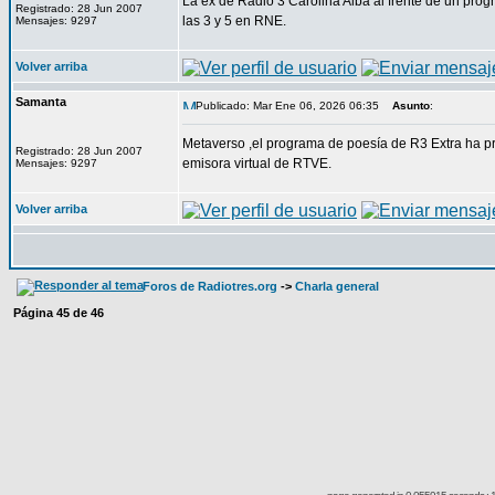
La ex de Radio 3 Carolina Alba al frente de un pro
Registrado: 28 Jun 2007
las 3 y 5 en RNE.
Mensajes: 9297
Volver arriba
Samanta
Publicado: Mar Ene 06, 2026 06:35
Asunto
:
Metaverso ,el programa de poesía de R3 Extra ha p
Registrado: 28 Jun 2007
emisora virtual de RTVE.
Mensajes: 9297
Volver arriba
Foros de Radiotres.org
->
Charla general
Página
45
de
46