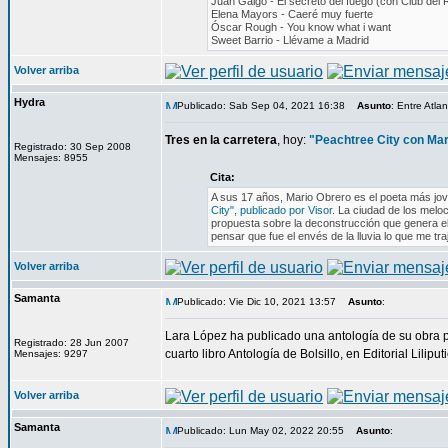
Juan Galgo - El secreto del fuego (con Club del 
Elena Mayors - Caeré muy fuerte
Óscar Rough - You know what i want
Sweet Barrio - Llévame a Madrid
Volver arriba
Hydra
Publicado: Sab Sep 04, 2021 16:38
Asunto
: Entre Atla
Tres en la carretera
, hoy:
"Peachtree City con Mar
Registrado: 30 Sep 2008
Mensajes: 8955
Cita:
A sus 17 años, Mario Obrero es el poeta más jov
City", publicado por Visor
. La ciudad de los melo
propuesta sobre la deconstrucción que genera el 
pensar que fue el envés de la lluvia lo que me traj
Volver arriba
Samanta
Publicado: Vie Dic 10, 2021 13:57
Asunto
:
Lara López ha publicado una antología de su obra p
Registrado: 28 Jun 2007
cuarto libro Antología de Bolsillo, en Editorial Liliput
Mensajes: 9297
Volver arriba
Samanta
Publicado: Lun May 02, 2022 20:55
Asunto
: