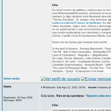
Cita:
El cóctel sonoro de palabra y música que se sir
esta #HermandadDeLectores, promueve el escapism
siempre (y digo siempre) está deseando descubri
"Tierras Extrañas". Sí, amigos. Hoy leeremos a
publica la editorial El Sastre de Apollinaire
. En el
mitos, leyendas, viajes, cine, música y personaj
no se puede perder y que recorreremos guiados 
una sesión exploratoria con canciones y compos
Gómez Carrillo vía la DJ bonaerense Barda, Guad
Estos son los temas que sonarán esta noche:
In the land of dreams - Kesang Marstrand - Put
The Pill - Bob Crewe Generation - Barbarella OS
Land of Champions - Magnifico – Magnification
De Lejas Tierras (Manolo y Julio Gómez Carrillo)
Escena 5. No Land - Guadalupe Alvarez Luchía 
Landslide (Improvisation) - Amanda Bloom - Saff
The Land Of Perpetual Sleep - Tin Hat Trio - Th
Vampires - Queyi - El desayuno a mi modo
Volver arriba
Hydra
Publicado: Sab Ago 21, 2021 19:59
Asunto
: Avatares p
Esta tarde,
Tres en la carretera
:
"Nuestro sitio en
Registrado: 30 Sep 2008
Mensajes: 8955
Cita:
Una indagación en la búsqueda de la propia identi