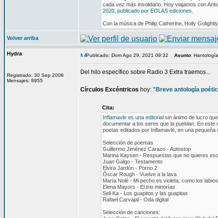
cada vez más insolidario. Hoy viajamos con Anto
2020, publicado por EOLAS ediciones
.
Con la música de Philip Catherine, Holly Goligh
Volver arriba
Hydra
Publicado: Dom Ago 29, 2021 09:32
Asunto
: Hantologí
Del hilo específico sobre Radio 3 Extra traemos...
Registrado: 30 Sep 2008
Mensajes: 8955
Círculos Excéntricos
hoy:
"Breve antología poétic
Cita:
Inflamavle es una editorial
sin ánimo de lucro que,
documentar a los seres que la pueblan. En este n
poetas editados por Inflamavle, en una pequeña mu
Selección de poemas
Guillermo Jiménez Carazo - Autostop
Marina Kaysen - Respuestas que no quieres es
Juan Galgo - Testamento
Elvira Jardón - Porno 2
Óscar Rough - Vuelve a la lava
María Nolé - Mi pecho es violeta, como los labio
Elena Mayors - El trio minorías
Seli Ka - Los guapitos y las guapitas
Rafael Carvajal - Oda digital
Selección de canciones: