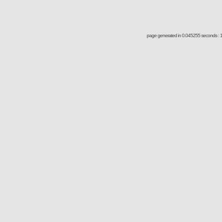
page generated in 0.045255 seconds : 1