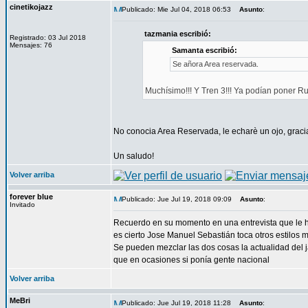
cinetikojazz
Publicado: Mie Jul 04, 2018 06:53
Asunto
:
tazmania escribió:
Registrado: 03 Jul 2018
Mensajes: 76
Samanta escribió:
Se añora Area reservada.
Muchísimo!!! Y Tren 3!!! Ya podían poner Rut
No conocia Area Reservada, le echarè un ojo, gracias
Un saludo!
Volver arriba
forever blue
Publicado: Jue Jul 19, 2018 09:09
Asunto
:
Invitado
Recuerdo en su momento en una entrevista que le hi
es cierto Jose Manuel Sebastián toca otros estilos 
Se pueden mezclar las dos cosas la actualidad del j
que en ocasiones si ponía gente nacional
Volver arriba
MeBri
Publicado: Jue Jul 19, 2018 11:28
Asunto
: