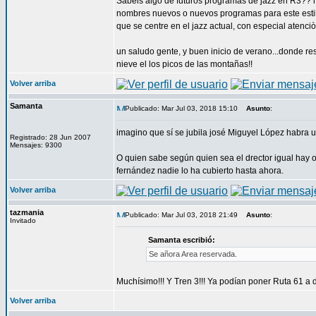
Sabeis algo de futuros programas de jazz en R3?? he
nombres nuevos o nuevos programas para este estilo 
que se centre en el jazz actual, con especial atenciò
un saludo gente, y buen inicio de verano...donde re
nieve el los picos de las montañas!!
Volver arriba
Samanta
Publicado: Mar Jul 03, 2018 15:10
Asunto
:
imagino que sí se jubila josé Miguyel López habra un
Registrado: 28 Jun 2007
Mensajes: 9300
O quien sabe según quien sea el drector igual hay o
fernández nadie lo ha cubierto hasta ahora.
Volver arriba
tazmania
Publicado: Mar Jul 03, 2018 21:49
Asunto
:
Invitado
Samanta escribió:
Se añora Area reservada.
Muchísimo!!! Y Tren 3!!! Ya podían poner Ruta 61 a di
Volver arriba