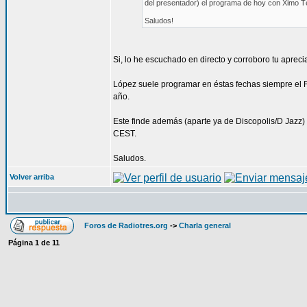
del presentador) el programa de hoy con Ximo Tè
Saludos!
Si, lo he escuchado en directo y corroboro tu apre
López suele programar en éstas fechas siempre el Fe
año.
Este finde además (aparte ya de Discopolis/D Jazz)
CEST.
Saludos.
Volver arriba
Foros de Radiotres.org
->
Charla general
Página
1
de
11