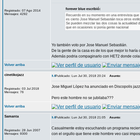
forever blue escribió:
Registrado: 07 Ago 2014
Mensajes: 4292
Recuerdo en su momento en una entrevista que le
es cierto Jose Manuel Sebastián toca otros estil
Se pueden mezclar las dos cosas la actualidad de
que en ocasiones si ponía gente nacional
Yo también voto por Jose Manuel Sebastián.
De la gente de la casa es de los que mejor lo haría
Además podria compaginarlo con HET2 donde colabo
Volver arriba
cinetikojazz
Publicado: Lun Jul 30, 2018 20:24
Asunto
:
Jose Miguel Lòpez ha anunciado en Discopolis jazz 
Registrado: 03 Jul 2018
Mensajes: 76
Pero este hombre no se jubilaba???
Volver arriba
Samanta
Publicado: Lun Jul 30, 2018 21:05
Asunto
:
Casualmente estoy escuchando un programa recient
Registrado: 28 Jun 2007
con el orgullo que tiene este hombre veo casi imposi
Mensajes: 9300