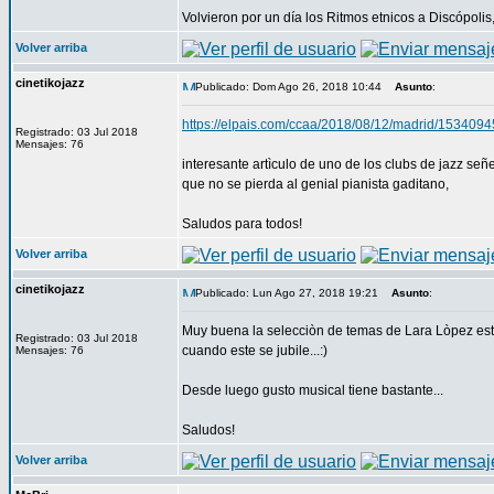
Volvieron por un día los Ritmos etnicos a Discópolis
Volver arriba
cinetikojazz
Publicado: Dom Ago 26, 2018 10:44
Asunto
:
https://elpais.com/ccaa/2018/08/12/madrid/153409
Registrado: 03 Jul 2018
Mensajes: 76
interesante artìculo de uno de los clubs de jazz señ
que no se pierda al genial pianista gaditano,
Saludos para todos!
Volver arriba
cinetikojazz
Publicado: Lun Ago 27, 2018 19:21
Asunto
:
Muy buena la selecciòn de temas de Lara Lòpez esta 
Registrado: 03 Jul 2018
cuando este se jubile...:)
Mensajes: 76
Desde luego gusto musical tiene bastante...
Saludos!
Volver arriba