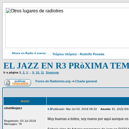
Ahora en Radio 3 suena:
Trópico Utópico - Rodolfo Poveda
EL JAZZ EN R3 PRòXIMA T
Ir a página
1
,
2
,
3
...
9
,
10
,
11
Siguiente
Foros de Radiotres.org
->
Charla general
Autor
cinetikojazz
Publicado: Mar Jul 03, 2018 09:32
Asunto
: EL JAZZ E
Muy buenas a todos, soy nuevo por aquì aunque os l
Registrado: 03 Jul 2018
Mensajes: 76