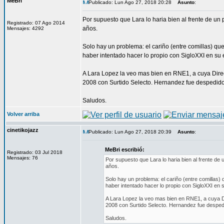
MeBri
Publicado: Lun Ago 27, 2018 20:28
Asunto
:
Por supuesto que Lara lo haria bien al frente de 
Registrado: 07 Ago 2014
años.
Mensajes: 4292
Solo hay un problema: el cariño (entre comillas) que
haber intentado hacer lo propio con SigloXXI en su 
A Lara Lopez la veo mas bien en RNE1, a cuya Dire
2008 con Surtido Selecto. Hernandez fue despedido 
Saludos.
Volver arriba
cinetikojazz
Publicado: Lun Ago 27, 2018 20:39
Asunto
:
MeBri escribió:
Registrado: 03 Jul 2018
Mensajes: 76
Por supuesto que Lara lo haria bien al frente 
años.
Solo hay un problema: el cariño (entre comillas) 
haber intentado hacer lo propio con SigloXXI en 
A Lara Lopez la veo mas bien en RNE1, a cuya Di
2008 con Surtido Selecto. Hernandez fue despedi
Saludos.