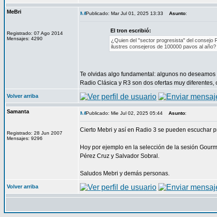
MeBri
Publicado: Mar Jul 01, 2025 13:33
Asunto
:
El tron escribió:
Registrado: 07 Ago 2014
Mensajes: 4290
¿Quien del "sector progresista" del consejo RT
ilustres consejeros de 100000 pavos al año? 
Te olvidas algo fundamental: algunos no deseamos e
Radio Clásica y R3 son dos ofertas muy diferentes, c
Volver arriba
Samanta
Publicado: Mie Jul 02, 2025 05:44
Asunto
:
Cierto Mebri y así en Radio 3 se pueden escuchar p
Registrado: 28 Jun 2007
Mensajes: 9296
Hoy por ejemplo en la selección de la sesión Gourme
Pérez Cruz y Salvador Sobral.
Saludos Mebri y demás personas.
Volver arriba