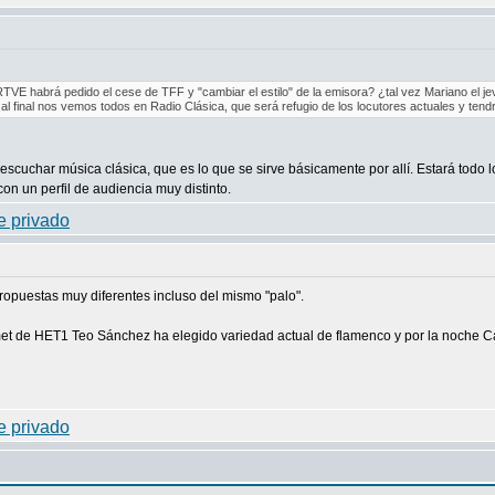
VE habrá pedido el cese de TFF y "cambiar el estilo" de la emisora? ¿tal vez Mariano el jevi, 
al final nos vemos todos en Radio Clásica, que será refugio de los locutores actuales y tend
scuchar música clásica, que es lo que se sirve básicamente por allí. Estará todo
on un perfil de audiencia muy distinto.
ropuestas muy diferentes incluso del mismo "palo".
t de HET1 Teo Sánchez ha elegido variedad actual de flamenco y por la noche Carl