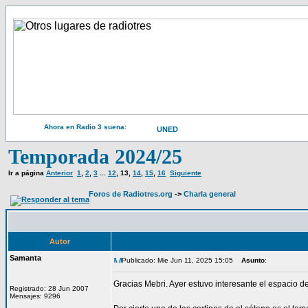
Ahora en Radio 3 suena:
UNED
Temporada 2024/25
Ir a página
Anterior
1
,
2
,
3
...
12
,
13
,
14
,
15
,
16
Siguiente
Foros de Radiotres.org
->
Charla general
Autor
Samanta
Publicado: Mie Jun 11, 2025 15:05
Asunto
:
Gracias Mebri. Ayer estuvo interesante el espacio d
Registrado: 28 Jun 2007
Mensajes: 9296