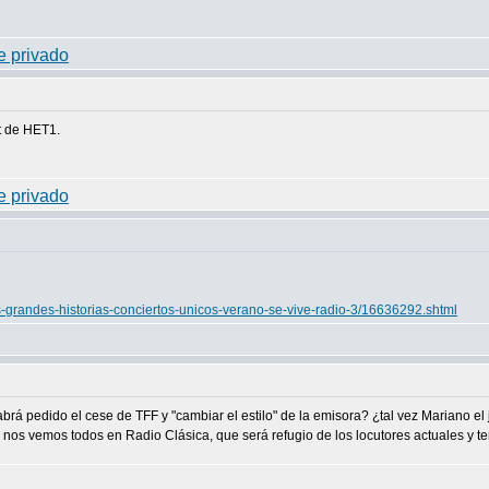
t de HET1.
s-grandes-historias-conciertos-unicos-verano-se-vive-radio-3/16636292.shtml
á pedido el cese de TFF y "cambiar el estilo" de la emisora? ¿tal vez Mariano el jev
l nos vemos todos en Radio Clásica, que será refugio de los locutores actuales y 