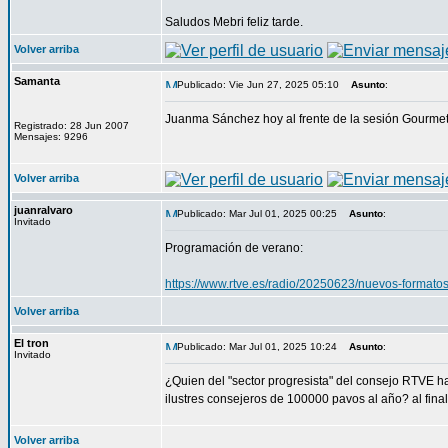
Saludos Mebri feliz tarde.
Volver arriba
Samanta
Publicado: Vie Jun 27, 2025 05:10
Asunto
:
Juanma Sánchez hoy al frente de la sesión Gourme
Registrado: 28 Jun 2007
Mensajes: 9296
Volver arriba
juanralvaro
Publicado: Mar Jul 01, 2025 00:25
Asunto
:
Invitado
Programación de verano:
https://www.rtve.es/radio/20250623/nuevos-formato
Volver arriba
El tron
Publicado: Mar Jul 01, 2025 10:24
Asunto
:
Invitado
¿Quien del "sector progresista" del consejo RTVE habr
ilustres consejeros de 100000 pavos al año? al fina
Volver arriba