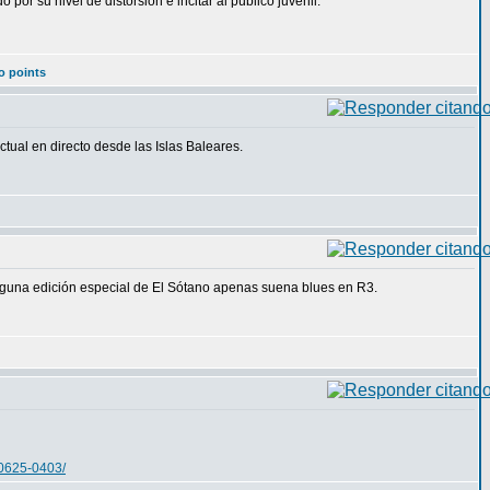
or su nivel de distorsión e incitar al público juvenil.
o points
tual en directo desde las Islas Baleares.
 alguna edición especial de El Sótano apenas suena blues en R3.
50625-0403/