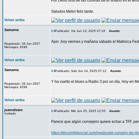
Por cierto una de las cortinas de el sótano es el tem
Saludos Mebri feliz tarde.
Volver arriba
Samanta
Publicado: Vie Jun 13, 2025 07:19
Asunto
:
Ayer ,hoy viernes y mañana sábado el Mallorca Fest 
Registrado: 28 Jun 2007
Mensajes: 9296
Volver arriba
Samanta
Publicado: Sab Jun 14, 2025 07:12
Asunto
:
Y ha vuelto el blues a Radio 3 por un día. Hoy en M
Registrado: 28 Jun 2007
Mensajes: 9296
Volver arriba
juanralvaro
Publicado: Mie Jun 25, 2025 12:53
Asunto
:
Invitado
Parece que algún consejero quiere echar a TFF, per
https://dircomfidencial.com/medios/el-consejo-de-r