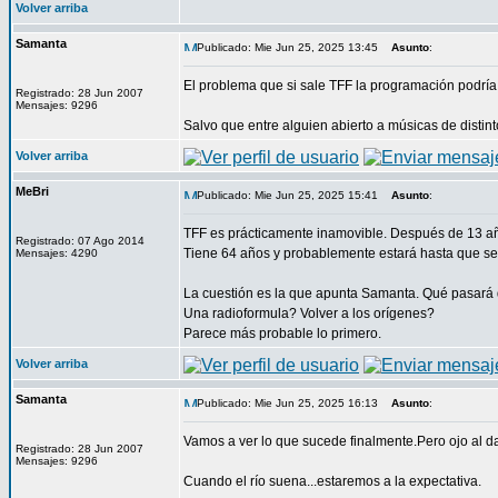
Volver arriba
Samanta
Publicado: Mie Jun 25, 2025 13:45
Asunto
:
El problema que si sale TFF la programación podría 
Registrado: 28 Jun 2007
Mensajes: 9296
Salvo que entre alguien abierto a músicas de distinto
Volver arriba
MeBri
Publicado: Mie Jun 25, 2025 15:41
Asunto
:
TFF es prácticamente inamovible. Después de 13 añ
Registrado: 07 Ago 2014
Tiene 64 años y probablemente estará hasta que se 
Mensajes: 4290
La cuestión es la que apunta Samanta. Qué pasará
Una radioformula? Volver a los orígenes?
Parece más probable lo primero.
Volver arriba
Samanta
Publicado: Mie Jun 25, 2025 16:13
Asunto
:
Vamos a ver lo que sucede finalmente.Pero ojo al d
Registrado: 28 Jun 2007
Mensajes: 9296
Cuando el río suena...estaremos a la expectativa.