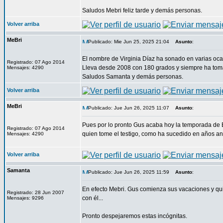
Saludos Mebri feliz tarde y demás personas.
Volver arriba
MeBri
Publicado: Mie Jun 25, 2025 21:04
Asunto
:
El nombre de Virginia Díaz ha sonado en varias oca
Registrado: 07 Ago 2014
Lleva desde 2008 con 180 grados y siempre ha tomad
Mensajes: 4290
Saludos Samanta y demás personas.
Volver arriba
MeBri
Publicado: Jue Jun 26, 2025 11:07
Asunto
:
Pues por lo pronto Gus acaba hoy la temporada de B
Registrado: 07 Ago 2014
quien tome el testigo, como ha sucedido en años ant
Mensajes: 4290
Volver arriba
Samanta
Publicado: Jue Jun 26, 2025 11:59
Asunto
:
En efecto Mebri. Gus comienza sus vacaciones y quiz
Registrado: 28 Jun 2007
con él...
Mensajes: 9296
Pronto despejaremos estas incógnitas.