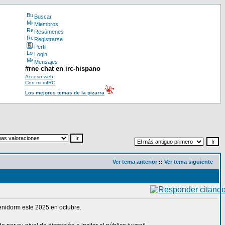
Buscar
Miembros
Resúmenes
Registrarse
Perfil
Login
Mensajes
#rne chat en irc-hispano
Acceso web
Con mi mIRC
Los mejores temas de la pizarra
Ver tema anterior
::
Ver tema siguiente
Benidorm este 2025 en octubre.