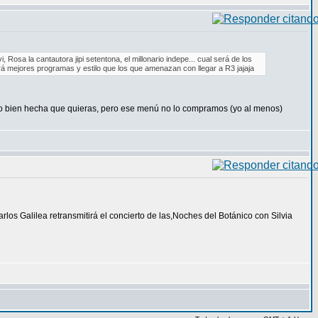
Rosa la cantautora jipi setentona, el millonario indepe... cual será de los
rá mejores programas y estilo que los que amenazan con llegar a R3 jajaja
 lo bien hecha que quieras, pero ese menú no lo compramos (yo al menos)
os Galilea retransmitirá el concierto de las,Noches del Botánico con Silvia