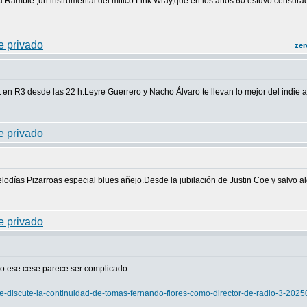
a Ramble ,un instrumental del.mitico Link Wray,que en los años 60 estuvo censurado p
zer
en R3 desde las 22 h.Leyre Guerrero y Nacho Álvaro te llevan lo mejor del indie ac
elodías Pizarroas especial blues añejo.Desde la jubilación de Justin Coe y salvo
o ese cese parece ser complicado...
tve-discute-la-continuidad-de-tomas-fernando-flores-como-director-de-radio-3-202