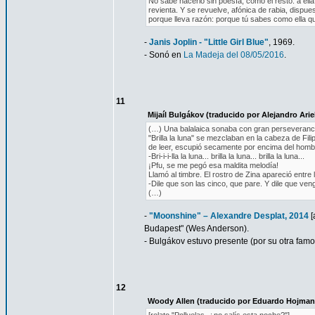
No sabe hacerlo sin poesía, como el resto: a ella
revienta. Y se revuelve, afónica de rabia, dispue
porque lleva razón: porque tú sabes como ella que
-
Janis Joplin - "Little Girl Blue"
, 1969.
- Sonó en
La Madeja del 08/05/2016
.
11
Mijaíl Bulgákov (traducido por Alejandro Ari
(…) Una balalaica sonaba con gran perseverancia
"Brilla la luna" se mezclaban en la cabeza de Fi
de leer, escupió secamente por encima del homb
-Bri-i-i-lla la luna... brilla la luna... brilla la luna...
¡Pfu, se me pegó esa maldita melodía!
Llamó al timbre. El rostro de Zina apareció entre
-Dile que son las cinco, que pare. Y dile que veng
(…)
-
"Moonshine" – Alexandre Desplat, 2014
[
Budapest" (Wes Anderson).
- Bulgákov estuvo presente (por su otra fam
12
Woody Allen (traducido por Eduardo Hojman