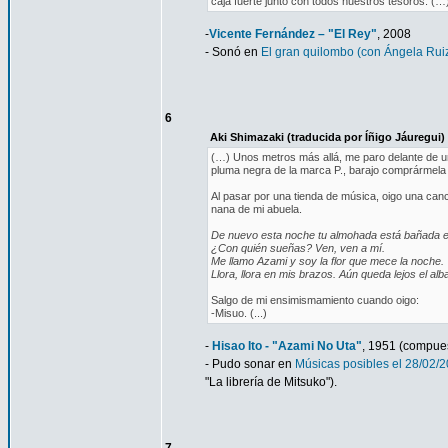
caja fuerte junto con todos nuestros tesoros. (…
-
Vicente Fernández – "El Rey"
, 2008
- Sonó en
El gran quilombo (con Ángela Rui
6
Aki Shimazaki (traducida por Íñigo Jáuregui)
(…) Unos metros más allá, me paro delante de un
pluma negra de la marca P., barajo comprármela 
Al pasar por una tienda de música, oigo una can
nana de mi abuela.
De nuevo esta noche tu almohada está bañada e
¿Con quién sueñas? Ven, ven a mí.
Me llamo Azami y soy la flor que mece la noche.
Llora, llora en mis brazos. Aún queda lejos el alb
Salgo de mi ensimismamiento cuando oigo:
-Misuo. (...)
-
Hisao Ito - "Azami No Uta"
, 1951 (compues
- Pudo sonar en
Músicas posibles el 28/02/
"La librería de Mitsuko").