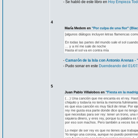
- Se habló de este libro en
Hoy Empieza Todo
4
María Medem en
"Por culpa de una flor" (Bl
[algunos diálogos incluyen letras flamencas como.
En todas las partes del mundo sale el sol cuando
… y a mí me sale de noche
Hasta el sol va en contra mía
-
Camarón de la Isla con Antonio Arenas - 
- Pudo sonar en este
Duendeando del 01/07
5
Juan Pablo Villalobos en
"Fiesta en la madri
(…) Una canción que me encanta es el rey. Hast
chiquito y todavía no tenía la memoria fulminant
es que esa canción es muy fácil de rimar. Por eje
rey me gusta esa parte donde dice que no tengo t
que necesitas para ser rey: tener un trono, una 
siquiera dinero, y eres rey, porque tu palabra es
por eso son machos. Pero también a veces los 
Lo mejor de ser rey es que no tienes que trabajar
Yo tengo una corona, aunque no puedo ponérmel