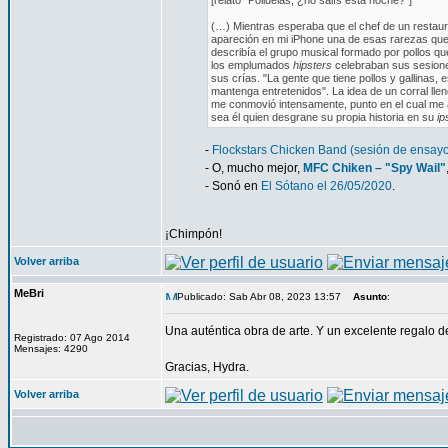
[relato "Polluelas, ¿no salís esta noche?"]
(…) Mientras esperaba que el chef de un restaur
apareción en mi iPhone una de esas rarezas que 
describía el grupo musical formado por pollos qu
los emplumados
hipsters
celebraban sus sesiones
sus crías. "La gente que tiene pollos y gallinas, 
mantenga entretenidos". La idea de un corral ll
me conmovió intensamente, punto en el cual me
sea él quien desgrane su propia historia en su
ip
-
Flockstars Chicken Band (sesión de ensay
- O, mucho mejor,
MFC Chiken – "Spy Wail"
- Sonó en
El Sótano el 26/05/2020
.
¡Chimpón!
Volver arriba
MeBri
Publicado: Sab Abr 08, 2023 13:57
Asunto
:
Una auténtica obra de arte. Y un excelente regalo d
Registrado: 07 Ago 2014
Mensajes: 4290
Gracias, Hydra.
Volver arriba