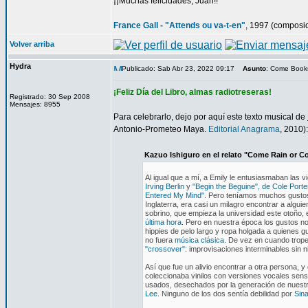
¡¡Muchas felicidades, Juan!!
France Gall - "Attends ou va-t-en"
, 1997 (composi
Volver arriba
Hydra
Publicado: Sab Abr 23, 2022 09:17
Asunto
: Come Book
¡Feliz Día del Libro, almas radiotreseras!
Registrado: 30 Sep 2008
Mensajes: 8955
Para celebrarlo, dejo por aquí este texto musical de
Antonio-Prometeo Maya.
Editorial Anagrama
, 2010):
Kazuo Ishiguro en el relato "Come Rain or C
Al igual que a mí, a Emily le entusiasmaban las
Irving Berlin
y
"Begin the Beguine", de Cole Porte
Entered My Mind"
. Pero teníamos muchos gustos 
Inglaterra, era casi un milagro encontrar a algu
sobrino, que empieza la universidad este otoño, 
última hora
. Pero en nuestra época los gustos n
hippies de pelo largo y ropa holgada a quienes 
no fuera
música clásica
. De vez en cuando trope
"crossover"
: improvisaciones interminables sin 
Así que fue un alivio encontrar a otra persona, y
coleccionaba vinilos con versiones vocales sensi
usados, desechados por la generación de nuestr
Lee
. Ninguno de los dos sentía debilidad por
Sina