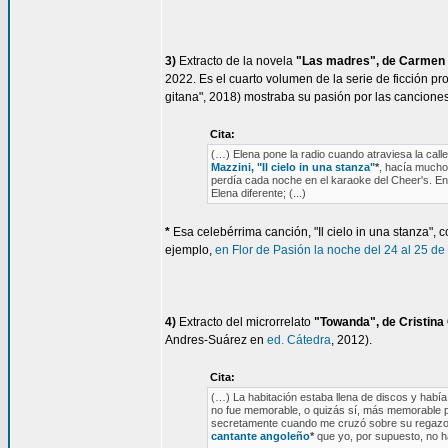
3)
Extracto de la novela
"Las madres", de Carmen M
2022. Es el cuarto volumen de la serie de ficción p
gitana", 2018) mostraba su pasión por las canciones
Cita:
(…) Elena pone la radio cuando atraviesa la cal
Mazzini, "Il cielo in una stanza"
*
, hacía mucho 
perdía cada noche en el karaoke del Cheer's. En l
Elena diferente; (...)
*
Esa celebérrima canción, "Il cielo in una stanza"
ejemplo,
en Flor de Pasión la noche del 24 al 25 d
4)
Extracto del microrrelato
"Towanda", de Cristina
Andres-Suárez en
ed. Cátedra
, 2012).
Cita:
(…) La habitación estaba llena de discos y había
no fue memorable, o quizás sí, más memorable 
secretamente cuando me cruzó sobre su regazo 
cantante angoleño
*
que yo, por supuesto, no ha