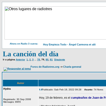
Ahora en Radio 3 suena:
Hoy Empieza Todo - Ángel Carmona et alii
La canción del día
Ir a página
Anterior
1
,
2
,
3
...
78
,
79
,
80
,
81
Siguiente
Foros de Radiotres.org
->
Charla general
Autor
Hydra
Publicado: Sab Feb 19, 2022 09:28
Asunto
: 74 flores
Hoy, 19 de febrero, es el
cumpleaños de Juan de P
Registrado: 30 Sep 2008
Mensajes: 8955