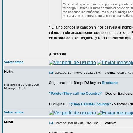
Me vestí despacio. Era tarde para irse y tarde pa
mi abrigo. Estuve un ratito sentada al borde de 
tos de todas las mañanas, me puse el abrigo a
no iba a volver a mi vida de la noche a la mañana
*
Ella no conoce la canción ni nos desvela el nombr
intencionado anacronismo- que podría haber sido P
en la hora de Kiko Helguera y Rodolfo Poveda (que 
¡Chimpón!
Volver arriba
Hydra
Publicado: Lun Nov 07, 2022 22:07
Asunto
: Cuang, cua
Sugerencia de
Diego RJ
hoy en
El sótano
:
Registrado: 30 Sep 2008
Mensajes: 8955
"Paleto (They call me Country)"
- Doctor Explosio
El original...
"(They Call Me) Country"
- Sanford Cl
Volver arriba
MeBri
Publicado: Mar Nov 08, 2022 15:13
Asunto
: