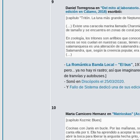
9
Daniel Torregrosa en
"Del mito al laboratorio
edición en Cálamo, 2018)
escribió:
[capítulo "Tritón. La luna más grande de Neptun
(…) Existe una caracola marina llamada Charoni
de tamaño y se encuentra en zonas de coral poc
En zoología, los tritones son anfibios que co
veces se nos cuelan en nuestras casas, tienen u
salamanquesa es una alteración de salamandra a l
Salamandra, que, según la creencia popular, era 
(…)
-
La Romántica Banda Local – "El bus"
, 19
pero... ya no hay ni rastro; así que imagina
de tranvías y autobuses.]
- Sonó en
Discópolis el 25/03/2020
.
- Y
Fallo de Sistema dedicó una de sus edici
10
Marta Carnicero Hernanz en
"Matrioskas" (Ac
[capítulo Kozmic Blues]
Cocinas con Janis en bucle. Por las mañanas, sol
canta ella por ti. Ella ha aprendido a aceptar la
abrir la boca para liberar la angustia hecha grit