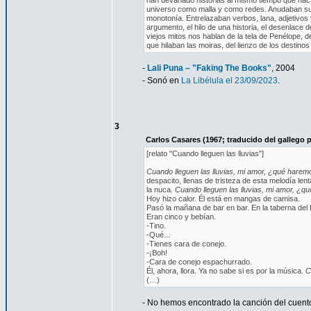
han devanado historias al mismo tiempo que hacía
universo como malla y como redes. Anudaban sus 
monotonía. Entrelazaban verbos, lana, adjetivos y
argumento, el hilo de una historia, el desenlace d
viejos mitos nos hablan de la tela de Penélope, d
que hilaban las moiras, del lienzo de los destino
-
Lali Puna – "Faking The Books"
, 2004
- Sonó en
La Libélula el 23/09/2023
.
3
Carlos Casares (1967; traducido del gallego
[relato "Cuando lleguen las lluvias"]
Cuando lleguen las lluvias, mi amor, ¿qué harem
despacito, llenas de tristeza de esta melodía le
la nuca.
Cuando lleguen las lluvias, mi amor, ¿
Hoy hizo calor. Él está en mangas de camisa.
Pasó la mañana de bar en bar. En la taberna del 
Eran cinco y bebían.
-Tino.
-Qué...
-Tienes cara de conejo.
-¡Boh!
-Cara de conejo espachurrado.
Él, ahora, llora. Ya no sabe si es por la música.
C
(…)
- No hemos encontrado la canción del cuento