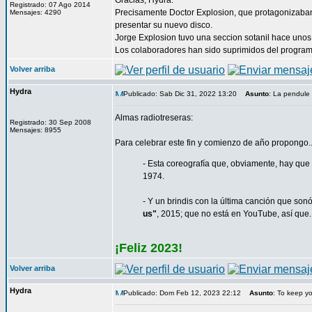
Gracias, Hydra.
Registrado: 07 Ago 2014
Precisamente Doctor Explosion, que protagonizaban 
Mensajes: 4290
presentar su nuevo disco.
Jorge Explosion tuvo una seccion sotanil hace unos
Los colaboradores han sido suprimidos del programa
Volver arriba
Hydra
Publicado: Sab Dic 31, 2022 13:20
Asunto
: La pendule 
Almas radiotreseras:
Registrado: 30 Sep 2008
Mensajes: 8955
Para celebrar este fin y comienzo de año propongo..
- Esta coreografía que, obviamente, hay qu
1974.
- Y un brindis con la última canción que sonó
us"
, 2015; que no está en YouTube, así que...
¡Feliz 2023!
Volver arriba
Hydra
Publicado: Dom Feb 12, 2023 22:12
Asunto
: To keep y