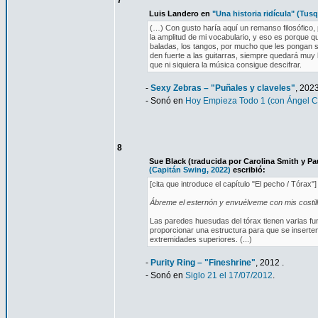
7
Luis Landero en
"Una historia ridícula" (Tusq
(…) Con gusto haría aquí un remanso filosófico, 
la amplitud de mi vocabulario, y eso es porque qu
baladas, los tangos, por mucho que les pongan sal 
den fuerte a las guitarras, siempre quedará muy le
que ni siquiera la música consigue descifrar.
-
Sexy Zebras – "Puñales y claveles"
, 2023
- Sonó en
Hoy Empieza Todo 1 (con Ángel C
8
Sue Black (traducida por Carolina Smith y Pa
(Capitán Swing, 2022)
escribió:
[cita que introduce el capítulo "El pecho / Tórax"]
Ábreme el esternón y envuélveme con mis costil
Las paredes huesudas del tórax tienen varias fun
proporcionar una estructura para que se inserten
extremidades superiores. (...)
-
Purity Ring – "Fineshrine"
, 2012 .
- Sonó en
Siglo 21 el 17/07/2012
.