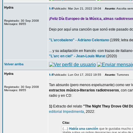
Hydra
Publicado: Mar Jun 21, 2022 19:04
Asunto
: Ascolta sem
¡Feliz Día Europeo de la Música, almas radiotrese
Registrado: 30 Sep 2008
Mensajes: 8955
Dejo por aquí una canción que sonó este pasado 
"L'arcobaleno" - Adriano Celentano
(1999; letra de
... y su adaptación en francés -con trazas de italiano-
"L'arc en ciel" - Jean-Louis Murat
(2020)
Volver arriba
Hydra
Publicado: Lun Oct 17, 2022 19:55
Asunto
: Turrones
Tan absurdo (pero menos espeluznante) como ver lo
Registrado: 30 Sep 2008
extractos músico-literarios radiotreseros
, con ca
Mensajes: 8955
radio y en CD:
1)
Extracto del relato
"The Night They Drove Old D
editorial Impedimenta
, 2022:
Cita:
(…)
Había una canción
que le gustaba mucho c
Habla sobre un pobre desgraciao que acaba de s