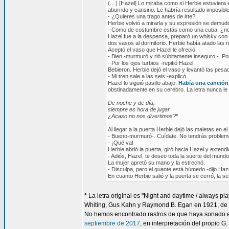
(…) [Hazel] Lo miraba como si Herbie estuviera e
aburrido y cansino. Le habría resultado imposible
- ¿Quieres una trago antes de irte?
Herbie volvió a mirarla y su expresión se demud
- Como de costumbre estás como una cuba, ¿no? 
Hazel fue a la despensa, preparó un whisky con ag
dos vasos al dormitorio. Herbie había atado las 
Aceptó el vaso que Hazel le ofreció.
- Bien -murmuró y rió súbitamente inseguro -. Por
- Por los ojos turbios -repitió Hazel.
Bebieron. Herbie dejó el vaso y levantó las pesa
- Mi tren sale a las seis -explicó.
Hazel lo siguió pasillo abajo.
Había una canción
obstinadamente en su cerebro. La letra nunca le
De noche y de día,
siempre es hora de jugar
¿Acaso no nos divertimos?
*
Al llegar a la puerta Herbie dejó las maletas en e
- Bueno-murmuró-. Cuídate. No tendrás proble
- ¡Qué va!
Herbie abrió la puerta, giró hacia Hazel y extendi
- Adiós, Hazel, te deseo toda la suerte del mundo
La mujer apretó su mano y la estrechó.
- Disculpa, pero el guante está húmedo -dijo Haze
En cuanto Herbie salió y la puerta se cerró, la s
*
La letra original es "Night and daytime / always pla
Whiting, Gus Kahn y Raymond B. Egan en 1921, de l
No hemos encontrado rastros de que haya sonado en
septiembre de 2017
, en interpretación del propio G