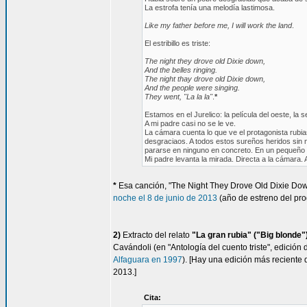
La estrofa tenía una melodía lastimosa.
Like my father before me, I will work the land
.
El estribillo es triste:
The night they drove old Dixie down,
And the belles ringing.
The night thay drove old Dixie down,
And the people were singing.
They went, "La la la"
.
*
Estamos en el Jurelico: la película del oeste, la s
A mi padre casi no se le ve.
La cámara cuenta lo que ve el protagonista rubi
desgraciaos. A todos estos sureños heridos sin 
pararse en ninguno en concreto. En un pequeño 
Mi padre levanta la mirada. Directa a la cámara. A
*
Esa canción, "The Night They Drove Old Dixie Dow
noche el 8 de junio de 2013
(año de estreno del pro
2)
Extracto del relato
"La gran rubia" ("Big blonde"
Cavándoli (en "Antología del cuento triste", edición
Alfaguara en 1997
). [Hay una edición más reciente 
2013.]
Cita: