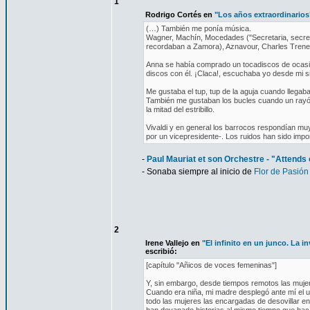
1
Rodrigo Cortés en
"Los años extraordinario
(…) También me ponía música.
Wagner, Machín, Mocedades ("Secretaria, secretari
recordaban a Zamora), Aznavour, Charles Trene
Anna se había comprado un tocadiscos de ocasió
discos con él. ¡Claca!, escuchaba yo desde mi si
Me gustaba el tup, tup de la aguja cuando llegaba 
También me gustaban los bucles cuando un rayón re
la mitad del estribillo.
Vivaldi y en general los barrocos respondían muy
por un vicepresidente-. Los ruidos han sido impo
-
Paul Mauriat et son Orchestre - "Attends 
- Sonaba siempre al inicio de
Flor de Pasión
2
Irene Vallejo en
"El infinito en un junco. La i
escribió:
[capítulo "Añicos de voces femeninas"]
Y, sin embargo, desde tiempos remotos las muje
Cuando era niña, mi madre desplegó ante mí el un
todo las mujeres las encargadas de desovillar en 