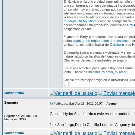
Emily vivió en la universidad aquel primer año y 
una sombrerera, con un solo altavoz incorporado 
un sonido muy primitivo, comparado con la media
interrumpiendo una pieza y bajando suavemente la
la letra o sobre la interpretación de los cantan
"Georgia On My Mind"
, como si Georgia fuera u
encontrábamos una grabación -como la de
Ray 
desgarraba el alma.
El amor de Emily por aquellos discos era tan pr
sobre
algún grupo roquero con pretensiones
o u
yo habríamos podido hablar de
Gershwin
o de
Ha
En aquella época era guapa y delgada, y si no h
habría habido un batallón de hombres compitien
Charlie, los demás pretendientes se alejaron.
-Es el único motivo por el que estoy con Charlie 
tonto. Charlie es
mi amor, mi amor, mi amor
.
Charlie era mi mejor amigo en la universidad. Du
(…)
Volver arriba
Samanta
Publicado: Sab Abr 23, 2022 09:57
Asunto
:
Gracias Hydra.Si recuerdo a este escritor aurtor del 
Registrado: 28 Jun 2007
Mensajes: 9297
feliz San Jorge,Día de Castilla León ,de Aragón y de c
Volver arriba