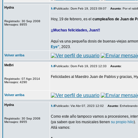
Hydra
Publicado: Dom Feb 19, 2023 09:07
Asunto
: Por el rabi
Hoy, 19 de febrero, es el
cumpleaños de Juan de P
Registrado: 30 Sep 2008
Mensajes: 8955
¡¡Muchas felicidades, Juan!!
Aquí va una pequeña dosis de buenas-viejas armoní
Eye"
, 2023.
Volver arriba
MeBri
Publicado: Dom Feb 19, 2023 12:33
Asunto
:
Felicidades al Maestro Juan de Pablos y gracias, Hyd
Registrado: 07 Ago 2014
Mensajes: 4290
Volver arriba
Hydra
Publicado: Vie Abr 07, 2023 12:02
Asunto
: Enhebrando
Como este año tampoco vamos a procesiones, intent
Registrado: 30 Sep 2008
(ya saben que los musicales tienen
su propio hilo
).
Mensajes: 8955
Allá vamos: