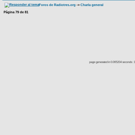
Foros de Radiotres.org
->
Charla general
Página
79
de
81
page generated in 0.065204 seconds : 1