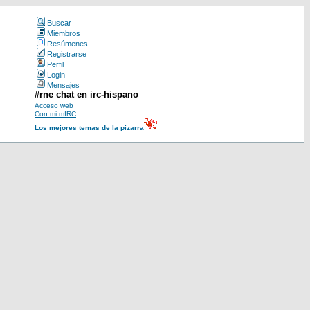
Buscar
Miembros
Resúmenes
Registrarse
Perfil
Login
Mensajes
#rne chat en irc-hispano
Acceso web
Con mi mIRC
Los mejores temas de la pizarra