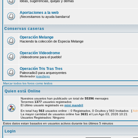
Ideas, sugerencias, quejas y demás
Aportaciones a la web
¡Necesitamos tu ayuda bandarra!
Conservas caseras
Operación Melange
Haciendo la colección de Especia Melange
Operación Videodrome
¡Videodrome para el pueblo!
Operación Tris Tras Tres
Paleoradio3 para arqueoyentes
Moderador
josediego
Marcar todos los foros como leidos
Quien está Online
Nuestros usuarios han publicado un total de
55396
mensajes
Tenemos
1377
usuarios registrados
El último usuario registrado es
mini mandril
En total hay
563
usuarios online :: 0 Registrados, 0 Ocultos y 563 Invitados [
Adm
La mayor cantidad de usuarios online fue
3631
el Lun Ago 03, 2026 10:21
Usuarios Registrados: Ninguno
Estos datos estan basados en usuarios activos durante los últimos 5 minutos
Login