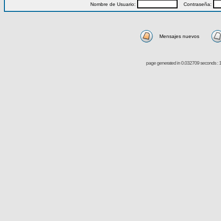
Nombre de Usuario:
Contraseña:
Mensajes nuevos
page generated in 0.032709 seconds : 1