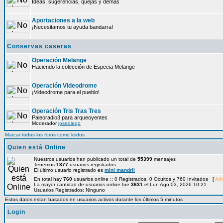
Ideas, sugerencias, quejas y demás
Aportaciones a la web
¡Necesitamos tu ayuda bandarra!
Conservas caseras
Operación Melange
Haciendo la colección de Especia Melange
Operación Videodrome
¡Videodrome para el pueblo!
Operación Tris Tras Tres
Paleoradio3 para arqueoyentes
Moderador
josediego
Marcar todos los foros como leidos
Quien está Online
Nuestros usuarios han publicado un total de
55399
mensajes
Tenemos
1377
usuarios registrados
El último usuario registrado es
mini mandril
En total hay
760
usuarios online :: 0 Registrados, 0 Ocultos y 760 Invitados [
Adm
La mayor cantidad de usuarios online fue
3631
el Lun Ago 03, 2026 10:21
Usuarios Registrados: Ninguno
Estos datos estan basados en usuarios activos durante los últimos 5 minutos
Login