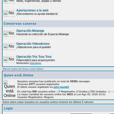
Ideas, sugerencias, quejas y demás
Aportaciones a la web
¡Necesitamos tu ayuda bandarra!
Conservas caseras
Operación Melange
Haciendo la colección de Especia Melange
Operación Videodrome
¡Videodrome para el pueblo!
Operación Tris Tras Tres
Paleoradio3 para arqueoyentes
Moderador
josediego
Marcar todos los foros como leidos
Quien está Online
Nuestros usuarios han publicado un total de
55391
mensajes
Tenemos
1377
usuarios registrados
El último usuario registrado es
mini mandril
En total hay
550
usuarios online :: 0 Registrados, 0 Ocultos y 550 Invitados [
Adm
La mayor cantidad de usuarios online fue
3631
el Lun Ago 03, 2026 10:21
Usuarios Registrados: Ninguno
Estos datos estan basados en usuarios activos durante los últimos 5 minutos
Login