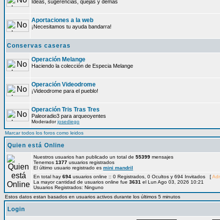
Ideas, sugerencias, quejas y demás
Aportaciones a la web
¡Necesitamos tu ayuda bandarra!
Conservas caseras
Operación Melange
Haciendo la colección de Especia Melange
Operación Videodrome
¡Videodrome para el pueblo!
Operación Tris Tras Tres
Paleoradio3 para arqueoyentes
Moderador
josediego
Marcar todos los foros como leidos
Quien está Online
Nuestros usuarios han publicado un total de
55399
mensajes
Tenemos
1377
usuarios registrados
El último usuario registrado es
mini mandril
En total hay
694
usuarios online :: 0 Registrados, 0 Ocultos y 694 Invitados [
Adm
La mayor cantidad de usuarios online fue
3631
el Lun Ago 03, 2026 10:21
Usuarios Registrados: Ninguno
Estos datos estan basados en usuarios activos durante los últimos 5 minutos
Login