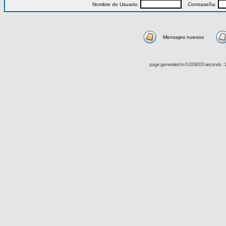
Nombre de Usuario:
Contraseña:
Mensajes nuevos
page generated in 0.029003 seconds : 1