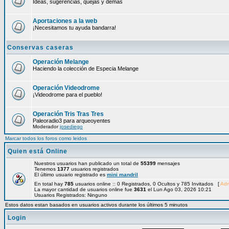
Ideas, sugerencias, quejas y demás
Aportaciones a la web
¡Necesitamos tu ayuda bandarra!
Conservas caseras
Operación Melange
Haciendo la colección de Especia Melange
Operación Videodrome
¡Videodrome para el pueblo!
Operación Tris Tras Tres
Paleoradio3 para arqueoyentes
Moderador
josediego
Marcar todos los foros como leidos
Quien está Online
Nuestros usuarios han publicado un total de
55399
mensajes
Tenemos
1377
usuarios registrados
El último usuario registrado es
mini mandril
En total hay
785
usuarios online :: 0 Registrados, 0 Ocultos y 785 Invitados [
Adm
La mayor cantidad de usuarios online fue
3631
el Lun Ago 03, 2026 10:21
Usuarios Registrados: Ninguno
Estos datos estan basados en usuarios activos durante los últimos 5 minutos
Login