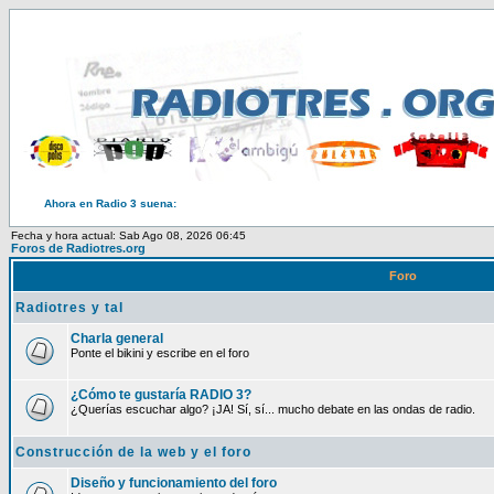
Ahora en Radio 3 suena:
Fecha y hora actual: Sab Ago 08, 2026 06:45
Foros de Radiotres.org
Foro
Radiotres y tal
Charla general
Ponte el bikini y escribe en el foro
¿Cómo te gustaría RADIO 3?
¿Querías escuchar algo? ¡JA! Sí, sí... mucho debate en las ondas de radio.
Construcción de la web y el foro
Diseño y funcionamiento del foro