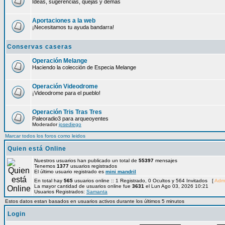
Ideas, sugerencias, quejas y demás
Aportaciones a la web
¡Necesitamos tu ayuda bandarra!
Conservas caseras
Operación Melange
Haciendo la colección de Especia Melange
Operación Videodrome
¡Videodrome para el pueblo!
Operación Tris Tras Tres
Paleoradio3 para arqueoyentes
Moderador
josediego
Marcar todos los foros como leidos
Quien está Online
Nuestros usuarios han publicado un total de
55397
mensajes
Tenemos
1377
usuarios registrados
El último usuario registrado es
mini mandril
En total hay
565
usuarios online :: 1 Registrado, 0 Ocultos y 564 Invitados [
Admi
La mayor cantidad de usuarios online fue
3631
el Lun Ago 03, 2026 10:21
Usuarios Registrados:
Samanta
Estos datos estan basados en usuarios activos durante los últimos 5 minutos
Login