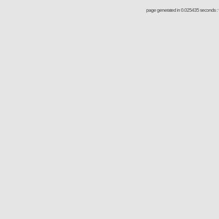
page generated in 0.025435 seconds : 