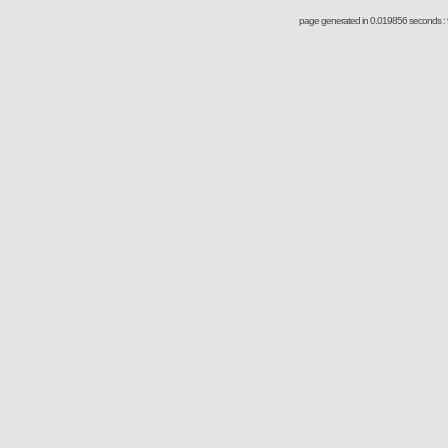
page generated in 0.019856 seconds : 