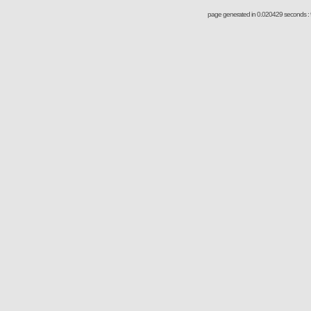
page generated in 0.020429 seconds : 