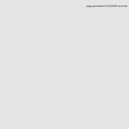
page generated in 0.024294 seconds : 