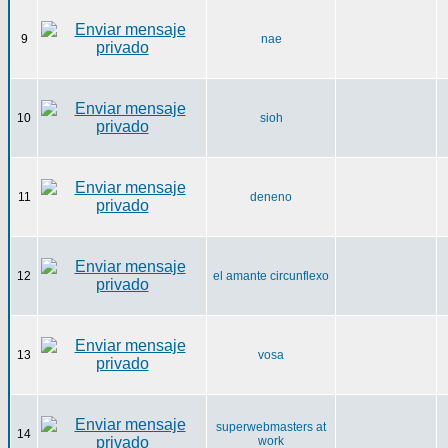
9
nae
10
sioh
11
deneno
12
el amante circunflexo
13
vosa
superwebmasters at
14
work