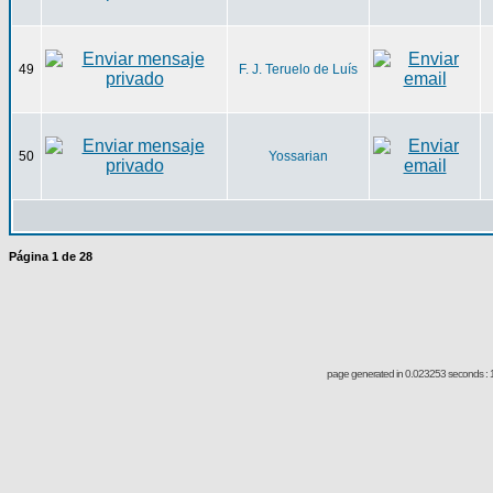
49
F. J. Teruelo de Luís
50
Yossarian
Página
1
de
28
page generated in 0.023253 seconds : 