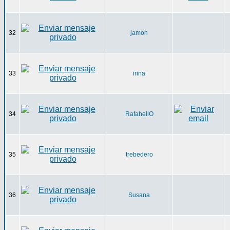
32
jamon
33
irina
34
RafahellO
35
trebedero
36
Susana