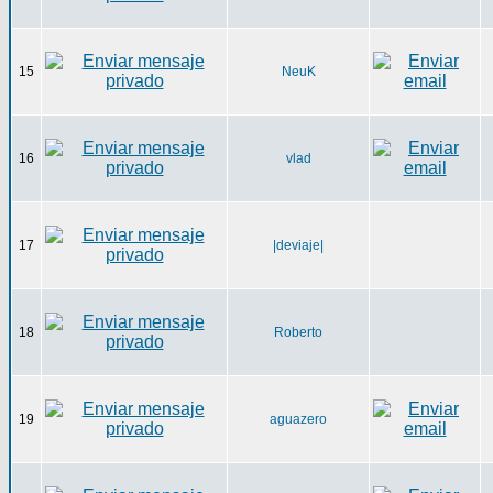
15
NeuK
16
vlad
17
|deviaje|
18
Roberto
19
aguazero