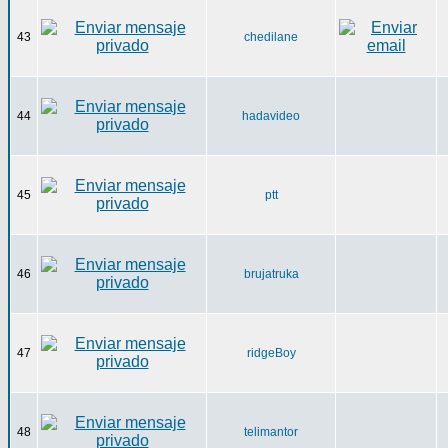
43
chedilane
44
hadavideo
45
ptt
46
brujatruka
47
ridgeBoy
48
telimantor