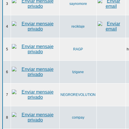
3
saynomore
4
reciklaje
5
RAGP
h
6
tzigane
7
NEGROREVOLUTION
8
compay