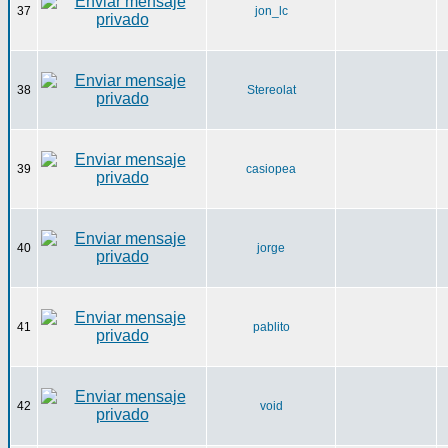
37
jon_lc
38
Stereolat
39
casiopea
40
jorge
41
pablito
42
void