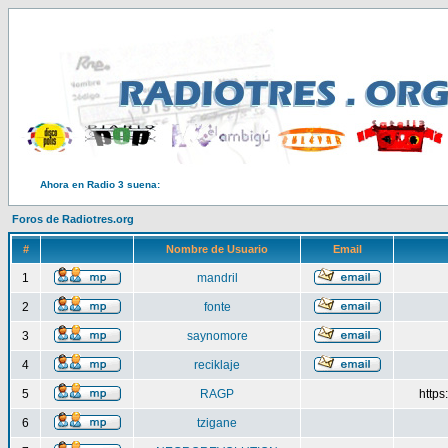
Ahora en Radio 3 suena:
Foros de Radiotres.org
#
Nombre de Usuario
Email
1
mandril
2
fonte
3
saynomore
4
reciklaje
5
RAGP
http
6
tzigane