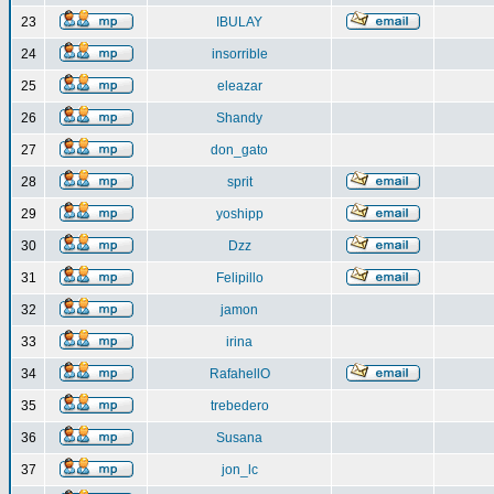
23
IBULAY
24
insorrible
25
eleazar
26
Shandy
27
don_gato
28
sprit
29
yoshipp
30
Dzz
31
Felipillo
32
jamon
33
irina
34
RafahellO
35
trebedero
36
Susana
37
jon_lc