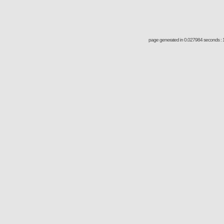
page generated in 0.027984 seconds : 