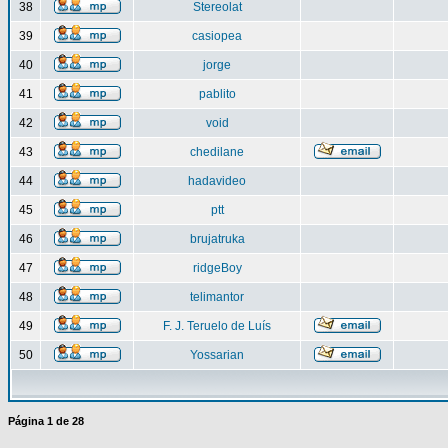
38
Stereolat
39
casiopea
40
jorge
41
pablito
42
void
43
chedilane
44
hadavideo
45
ptt
46
brujatruka
47
ridgeBoy
48
telimantor
49
F. J. Teruelo de Luís
50
Yossarian
Página
1
de
28