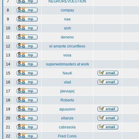
7
NEGROREVOLUTION
8
compay
9
nae
10
sioh
11
deneno
12
el amante circunflexo
13
vosa
14
superwebmasters at work
15
NeuK
16
vlad
17
|deviaje|
18
Roberto
19
aguazero
20
ellanze
21
cabrasola
22
Fred Conis