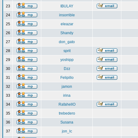
23
IBULAY
24
insorrible
25
eleazar
26
Shandy
27
don_gato
28
sprit
29
yoshipp
30
Dzz
31
Felipillo
32
jamon
33
irina
34
RafahellO
35
trebedero
36
Susana
37
jon_lc