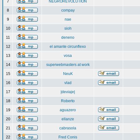
7
NEGROREVOLUTION
8
compay
9
nae
10
sioh
11
deneno
12
el amante circunflexo
13
vosa
14
superwebmasters at work
15
NeuK
16
vlad
17
|deviaje|
18
Roberto
19
aguazero
20
ellanze
21
cabrasola
22
Fred Conis