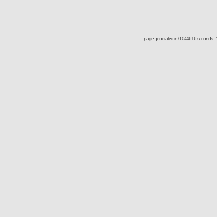
page generated in 0.044616 seconds : 