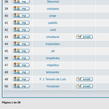
38
Stereolat
39
casiopea
40
jorge
41
pablito
42
void
43
chedilane
44
hadavideo
45
ptt
46
brujatruka
47
ridgeBoy
48
telimantor
49
F. J. Teruelo de Luís
50
Yossarian
Página
1
de
28