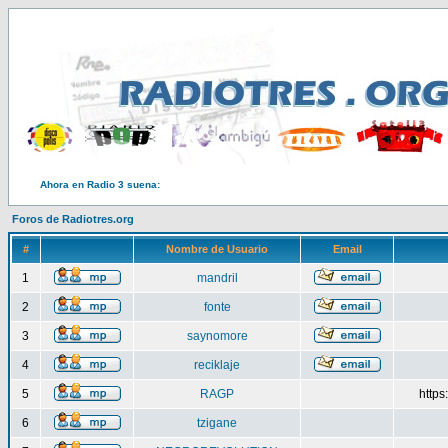
Ahora en Radio 3 suena:
Foros de Radiotres.org
#
Nombre de Usuario
Email
1
mandril
2
fonte
3
saynomore
4
reciklaje
5
RAGP
http
6
tzigane