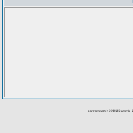
page generated in 0.036185 seconds : 1