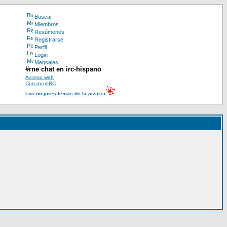
Buscar
Miembros
Resúmenes
Registrarse
Perfil
Login
Mensajes
#rne chat en irc-hispano
Acceso web
Con mi mIRC
Los mejores temas de la pizarra