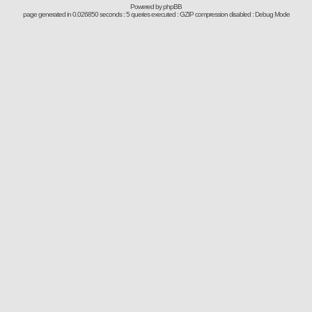
Powered by
phpBB
page generated in 0.026850 seconds : 5 queries executed : GZIP compression disabled : Debug Mode