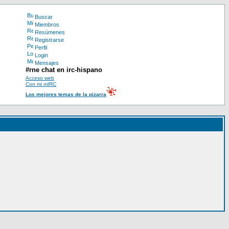
Buscar
Miembros
Resúmenes
Registrarse
Perfil
Login
Mensajes
#rne chat en irc-hispano
Acceso web
Con mi mIRC
Los mejores temas de la pizarra