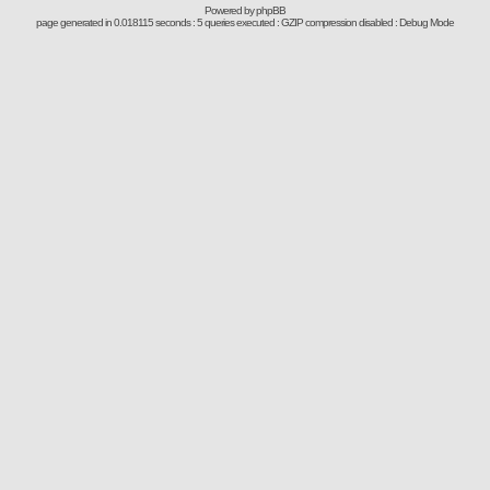
Powered by
phpBB
page generated in 0.018115 seconds : 5 queries executed : GZIP compression disabled : Debug Mode