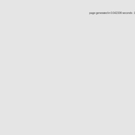
page generated in 0.042336 seconds : 1