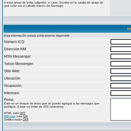
A esas letras de bella caligrafía, ni caso. Escribe en la casilla de abajo de
qué color era el caballo blanco de Santiago.
In
Esta información estará públicamente disponible
Número ICQ:
Dirección AIM:
MSN Messenger:
Yahoo Messenger:
Sitio Web:
Ubicación:
Ocupación:
Intereses:
Firma:
Este es un bloque de texto que se puede agregar a los mensajes que
publique. Existe un límite de 255 caracteres
HTML está
OFF
BBCode
está
ON
Smilies están
OFF