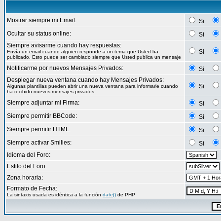
Mostrar siempre mi Email:
Si
Ocultar su status online:
Si
Siempre avisarme cuando hay respuestas:
Si
Envía un email cuando alguien responde a un tema que Usted ha
publicado. Esto puede ser cambiado siempre que Usted publica un mensaje
Notificarme por nuevos Mensajes Privados:
Si
Desplegar nueva ventana cuando hay Mensajes Privados:
Si
Algunas plantillas pueden abrir una nueva ventana para informarle cuando
ha recibido nuevos mensajes privados
Siempre adjuntar mi Firma:
Si
Siempre permitir BBCode:
Si
Siempre permitir HTML:
Si
Siempre activar Smilies:
Si
Idioma del Foro:
Estilo del Foro:
Zona horaria:
Formato de Fecha:
La sintaxis usada es idéntica a la función
date()
de PHP