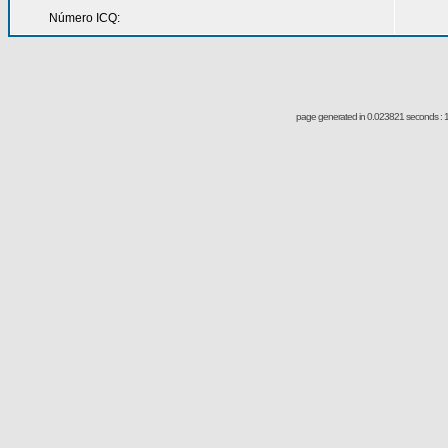
Número ICQ:
page generated in 0.023821 seconds : 1