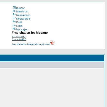
Buscar
Miembros
Resúmenes
Registrarse
Perfil
Login
Mensajes
#rne chat en irc-hispano
Acceso web
Con mi mIRC
Los mejores temas de la pizarra