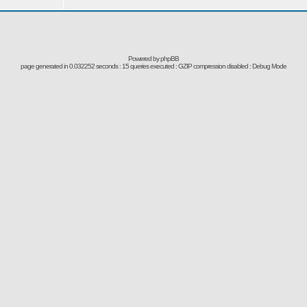
Powered by
phpBB
page generated in 0.032252 seconds : 15 queries executed : GZIP compression disabled : Debug Mode