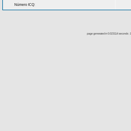
Número ICQ:
page generated in 0.023114 seconds : 