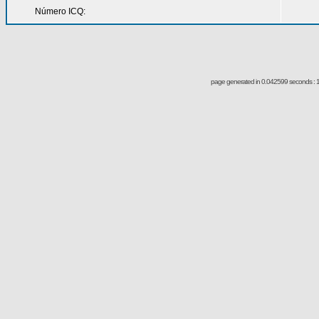
Número ICQ:
page generated in 0.042599 seconds : 1