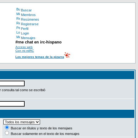
Buscar
Miembros
Resúmenes
Registrarse
Perfil
Login
Mensajes
#rne chat en irc-hispano
Acceso web
Con mi mIRC
Los mejores temas de la pizarra
 consulta tal como se escribió
:
Buscar en títulos y texto de los mensjaes
Buscar solamente en el texto de los mensajes