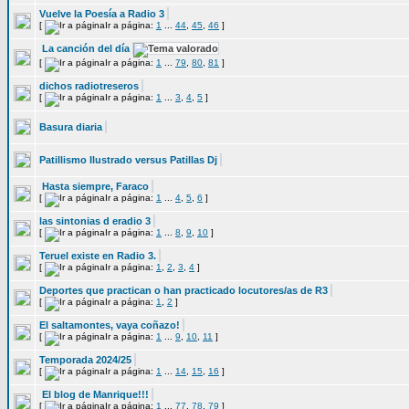
Vuelve la Poesía a Radio 3
[
Ir a página:
1
...
44
,
45
,
46
]
La canción del día
[
Ir a página:
1
...
79
,
80
,
81
]
dichos radiotreseros
[
Ir a página:
1
...
3
,
4
,
5
]
Basura diaria
Patillismo Ilustrado versus Patillas Dj
Hasta siempre, Faraco
[
Ir a página:
1
...
4
,
5
,
6
]
las sintonias d eradio 3
[
Ir a página:
1
...
8
,
9
,
10
]
Teruel existe en Radio 3.
[
Ir a página:
1
,
2
,
3
,
4
]
Deportes que practican o han practicado locutores/as de R3
[
Ir a página:
1
,
2
]
El saltamontes, vaya coñazo!
[
Ir a página:
1
...
9
,
10
,
11
]
Temporada 2024/25
[
Ir a página:
1
...
14
,
15
,
16
]
El blog de Manrique!!!
[
Ir a página:
1
...
77
,
78
,
79
]