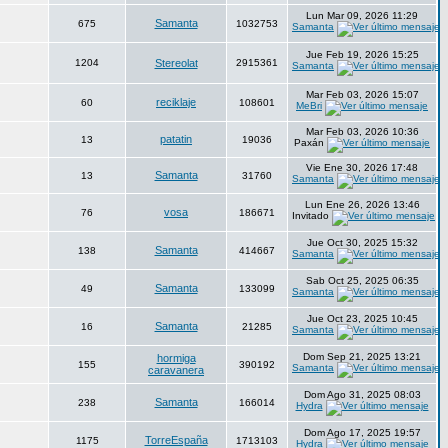
Lun Mar 09, 2026 11:29
Samanta
675
1032753
Samanta
Jue Feb 19, 2026 15:25
1204
Stereolat
2915361
Samanta
Mar Feb 03, 2026 15:07
reciklaje
60
108601
MeBri
Mar Feb 03, 2026 10:36
patatin
13
19036
Paxán
Vie Ene 30, 2026 17:48
Samanta
13
31760
Samanta
Lun Ene 26, 2026 13:46
vosa
76
186671
Invitado
Jue Oct 30, 2025 15:32
Samanta
138
414667
Samanta
Sab Oct 25, 2025 06:35
Samanta
49
133099
Samanta
Jue Oct 23, 2025 10:45
Samanta
16
21285
Samanta
Dom Sep 21, 2025 13:21
hormiga
155
390192
Samanta
caravanera
Dom Ago 31, 2025 08:03
Samanta
238
166014
Hydra
Dom Ago 17, 2025 19:57
TorreEspaña
1175
1713103
Hydra