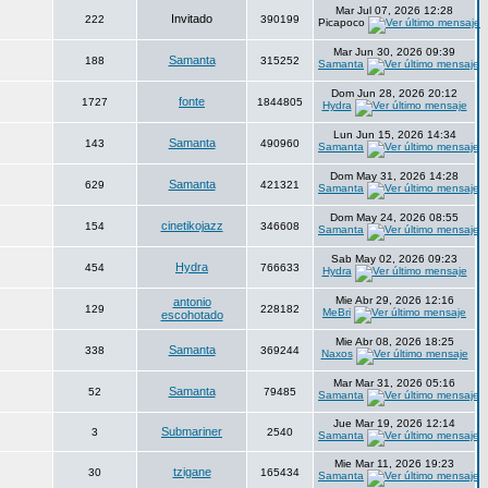
Mar Jul 07, 2026 12:28
Invitado
222
390199
Picapoco
Mar Jun 30, 2026 09:39
Samanta
188
315252
Samanta
Dom Jun 28, 2026 20:12
fonte
1727
1844805
Hydra
Lun Jun 15, 2026 14:34
Samanta
143
490960
Samanta
Dom May 31, 2026 14:28
Samanta
629
421321
Samanta
Dom May 24, 2026 08:55
cinetikojazz
154
346608
Samanta
Sab May 02, 2026 09:23
Hydra
454
766633
Hydra
Mie Abr 29, 2026 12:16
antonio
129
228182
MeBri
escohotado
Mie Abr 08, 2026 18:25
Samanta
338
369244
Naxos
Mar Mar 31, 2026 05:16
Samanta
52
79485
Samanta
Jue Mar 19, 2026 12:14
Submariner
3
2540
Samanta
Mie Mar 11, 2026 19:23
tzigane
30
165434
Samanta