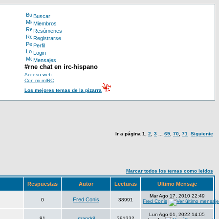
Buscar
Miembros
Resúmenes
Registrarse
Perfil
Login
Mensajes
#rne chat en irc-hispano
Acceso web
Con mi mIRC
Los mejores temas de la pizarra
Ir a página
1
,
2
,
3
...
69
,
70
,
71
Siguiente
Marcar todos los temas como leidos
Respuestas
Autor
Lecturas
Ultimo Mensaje
Mar Ago 17, 2010 22:49
Fred Conis
0
38991
Fred Conis
Lun Ago 01, 2022 14:05
91
mandril
391332