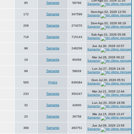
Lun Ago 03, 2026 11:35
Samanta
95
58766
Samanta
Dom Ago 02, 2026 12:50
Samanta
172
347599
Samanta
Dom Ago 02, 2026 06:19
Samanta
209
274370
Samanta
Sab Ago 01, 2026 05:08
Samanta
719
715143
Samanta
Jue Jul 30, 2026 10:57
Samanta
98
248206
Samanta
Mar Jul 28, 2026 06:22
Samanta
19
60456
Samanta
Lun Jul 27, 2026 14:24
Samanta
99
58628
Samanta
Dom Jul 26, 2026 05:51
Hydra
565
839384
Samanta
Mar Jul 21, 2026 12:44
Samanta
233
350247
Samanta
Lun Jul 20, 2026 18:58
Samanta
32
42600
Samanta
Mie Jul 15, 2026 13:47
Samanta
20
36758
Samanta
Jue Jul 09, 2026 13:59
Samanta
399
483751
Samanta