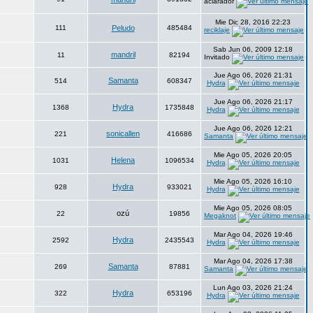
aclarador
Mie Dic 28, 2016 22:23
111
Peludo
485484
reciklaje
Sab Jun 06, 2009 12:18
mandril
11
82194
Invitado
Jue Ago 06, 2026 21:31
Samanta
514
608347
Hydra
Jue Ago 06, 2026 21:17
Hydra
1368
1735848
Hydra
Jue Ago 06, 2026 12:21
sonicallen
221
416686
Samanta
Mie Ago 05, 2026 20:05
Helena
1031
1096534
Hydra
Mie Ago 05, 2026 16:10
Hydra
928
933021
Hydra
Mie Ago 05, 2026 08:05
ozú
22
19856
Megaknot
Mar Ago 04, 2026 19:46
Hydra
2592
2435543
Hydra
Mar Ago 04, 2026 17:38
Samanta
269
87881
Samanta
Lun Ago 03, 2026 21:24
Hydra
322
653196
Hydra