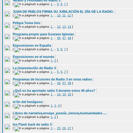
Verano y Festivales en Radio 3
[
Ir a página:
1
...
5
,
6
,
7
]
JUAN DE PABLOS FIRMA SU JUBILACIÓN EL DÍA DE LA RADIO.
[
Ir a página:
1
...
10
,
11
,
12
]
Peligra Toma Uno
[
Ir a página:
1
...
12
,
13
,
14
]
Programa propio para Gustavo Iglesias
[
Ir a página:
1
...
46
,
47
,
48
]
Exposiciones en España
[
Ir a página:
1
...
5
,
6
,
7
]
Exposiciones en el mundo
[
Ir a página:
1
,
2
]
La (in)evolución de Radio 3
[
Ir a página:
1
...
5
,
6
,
7
]
Programas de locutores de Radio 3 en otras radios
[
Ir a página:
1
...
36
,
37
,
38
]
¿Qué os ha aportado radio 3 durante estos 40 años?
[
Ir a página:
1
...
14
,
15
,
16
]
el fin del hexágono
[
Ir a página:
1
,
2
,
3
]
Libros de narrativa,ensayo ,poesía ,ciencia,huimanidades ...
[
Ir a página:
1
,
2
]
los Flash back de radio 3
[
Ir a página:
1
...
25
,
26
,
27
]