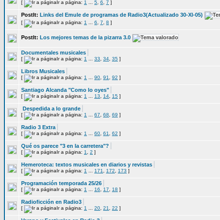
[
Ir a página:
1
...
5
,
6
,
7
]
PostIt:
Links del Emule de programas de Radio3(Actualizado 30-XI-05)
[
Ir a página:
1
...
6
,
7
,
8
]
PostIt:
Los mejores temas de la pizarra 3.0
Documentales musicales
[
Ir a página:
1
...
33
,
34
,
35
]
Libros Musicales
[
Ir a página:
1
...
90
,
91
,
92
]
Santiago Alcanda "Como lo oyes"
[
Ir a página:
1
...
13
,
14
,
15
]
Despedida a lo grande
[
Ir a página:
1
...
67
,
68
,
69
]
Radio 3 Extra
[
Ir a página:
1
...
60
,
61
,
62
]
Qué os parece "3 en la carretera"?
[
Ir a página:
1
,
2
]
Hemeroteca: textos musicales en diarios y revistas
[
Ir a página:
1
...
171
,
172
,
173
]
Programación temporada 25/26
[
Ir a página:
1
...
16
,
17
,
18
]
Radioficción en Radio3
[
Ir a página:
1
...
20
,
21
,
22
]