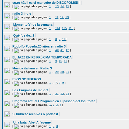
cuán hábil es el mancebo de DISCOPOLIS!!!!
[
Ir a página:
1
...
13
,
14
,
15
]
radio 3 indie
[
Ir a página:
1
...
11
,
12
,
13
]
Momento(s) de la semana
[
Ir a página:
1
...
114
,
115
,
116
]
Qué fue de...?
[
Ir a página:
1
...
8
,
9
,
10
]
Rodolfo Poveda:20 años en radio 3
[
Ir a página:
1
...
40
,
41
,
42
]
EL JAZZ EN R3 PRòXIMA TEMPORADA
[
Ir a página:
1
...
9
,
10
,
11
]
Música italiana en Radio 3
[
Ir a página:
1
...
29
,
30
,
31
]
ESOS SONIDEROS
[
Ir a página:
1
...
7
,
8
,
9
]
Los Enigmas de radio 3
[
Ir a página:
1
...
21
,
22
,
23
]
Programa actual / Programa en el pasado del locutor/ a
[
Ir a página:
1
,
2
,
3
,
4
]
Si hubiese archivos o podcast
Una baja: Abel Alfageme
[
Ir a página:
1
,
2
,
3
]