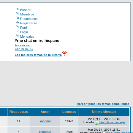
Buscar
Miembros
Resúmenes
Registrarse
Perfil
Login
Mensajes
#rne chat en irc-hispano
Acceso web
Con mi mIRC
Los mejores temas de la pizarra
Marcar todos los temas como leidos
Respuestas
Autor
Lecturas
Ultimo Mensaje
Vie Oct 10, 2008 17:40
mandril
12
53946
Invitado
Mar Dic 14, 2004 11:51
reciklaje
5
35590
eloctavoenanito