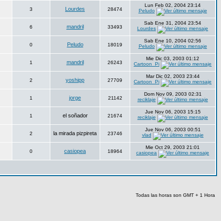
Lun Feb 02, 2004 23:14
Lourdes
3
28474
Peludo
Sab Ene 31, 2004 23:54
mandril
6
33493
Lourdes
Sab Ene 10, 2004 02:56
Peludo
0
18019
Peludo
Mie Dic 03, 2003 01:12
mandril
1
26243
Cartoon_Pi
Mar Dic 02, 2003 23:44
yoshipp
2
27709
Cartoon_Pi
Dom Nov 09, 2003 02:31
jorge
1
21142
reciklaje
Jue Nov 06, 2003 15:15
el soñador
1
21674
reciklaje
Jue Nov 06, 2003 00:51
la mirada pizpireta
2
23746
vlad
Mie Oct 29, 2003 21:01
casiopea
0
18964
casiopea
Todas las horas son GMT + 1 Hora