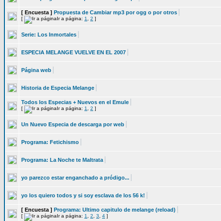
[ Encuesta ]
Propuesta de Cambiar mp3 por ogg o por otros
[
Ir a página:
1
,
2
]
Serie: Los Inmortales
ESPECIA MELANGE VUELVE EN EL 2007
Página web
Historia de Especia Melange
Todos los Especias + Nuevos en el Emule
[
Ir a página:
1
,
2
]
Un Nuevo Especia de descarga por web
Programa: Fetichismo
Programa: La Noche te Maltrata
yo parezco estar enganchado a pródigo...
yo los quiero todos y si soy esclava de los 56 k!
[ Encuesta ]
Programa: Ultimo capitulo de melange (reload)
[
Ir a página:
1
,
2
,
3
,
4
]