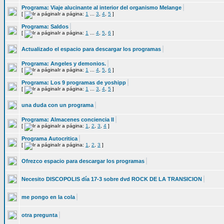
Programa: Viaje alucinante al interior del organismo Melange
[
Ir a página:
1
...
3
,
4
,
5
]
Programa: Saldos
[
Ir a página:
1
...
4
,
5
,
6
]
Actualizado el espacio para descargar los programas
Programa: Angeles y demonios.
[
Ir a página:
1
...
4
,
5
,
6
]
Programa: Los 9 programas de yoshipp
[
Ir a página:
1
...
3
,
4
,
5
]
una duda con un programa
Programa: Almacenes conciencia II
[
Ir a página:
1
,
2
,
3
,
4
]
Programa Autocritica
[
Ir a página:
1
,
2
,
3
]
Ofrezco espacio para descargar los programas
Necesito DISCOPOLIS día 17-3 sobre dvd ROCK DE LA TRANSICION
me pongo en la cola
otra pregunta