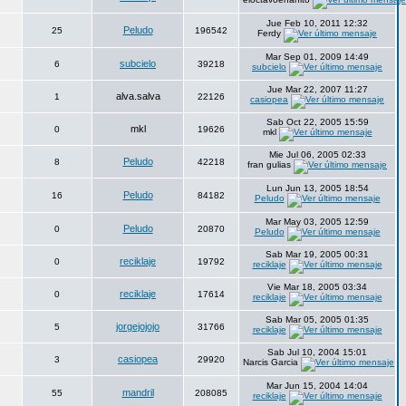
Jue Feb 10, 2011 12:32
Peludo
25
196542
Ferdy
Mar Sep 01, 2009 14:49
subcielo
6
39218
subcielo
Jue Mar 22, 2007 11:27
alva.salva
1
22126
casiopea
Sab Oct 22, 2005 15:59
mkl
0
19626
mkl
Mie Jul 06, 2005 02:33
Peludo
8
42218
fran gulias
Lun Jun 13, 2005 18:54
Peludo
16
84182
Peludo
Mar May 03, 2005 12:59
Peludo
0
20870
Peludo
Sab Mar 19, 2005 00:31
reciklaje
0
19792
reciklaje
Vie Mar 18, 2005 03:34
reciklaje
0
17614
reciklaje
Sab Mar 05, 2005 01:35
jorgejojojo
5
31766
reciklaje
Sab Jul 10, 2004 15:01
casiopea
3
29920
Narcis Garcia
Mar Jun 15, 2004 14:04
mandril
55
208085
reciklaje