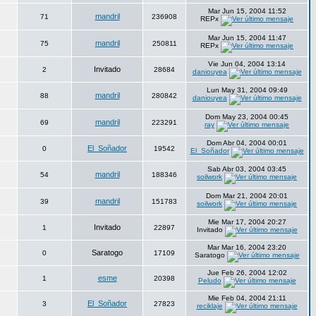
Mar Jun 15, 2004 11:52
mandril
71
236908
REPx
Mar Jun 15, 2004 11:47
mandril
75
250811
REPx
Vie Jun 04, 2004 13:14
Invitado
2
28684
daniouyea
Lun May 31, 2004 09:49
mandril
88
280842
daniouyea
Dom May 23, 2004 00:45
mandril
69
223291
ray
Dom Abr 04, 2004 00:01
El_Soñador
0
19542
El_Soñador
Sab Abr 03, 2004 03:45
mandril
54
188346
soilwork
Dom Mar 21, 2004 20:01
mandril
39
151783
soilwork
Mie Mar 17, 2004 20:27
Invitado
1
22897
Invitado
Mar Mar 16, 2004 23:20
Saratogo
0
17109
Saratogo
Jue Feb 26, 2004 12:02
esme
1
20398
Peludo
Mie Feb 04, 2004 21:11
El_Soñador
3
27823
reciklaje