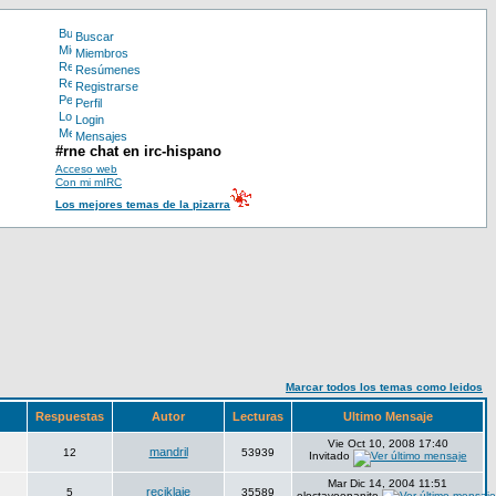
Buscar
Miembros
Resúmenes
Registrarse
Perfil
Login
Mensajes
#rne chat en irc-hispano
Acceso web
Con mi mIRC
Los mejores temas de la pizarra
Marcar todos los temas como leidos
Respuestas
Autor
Lecturas
Ultimo Mensaje
Vie Oct 10, 2008 17:40
mandril
12
53939
Invitado
Mar Dic 14, 2004 11:51
reciklaje
5
35589
eloctavoenanito