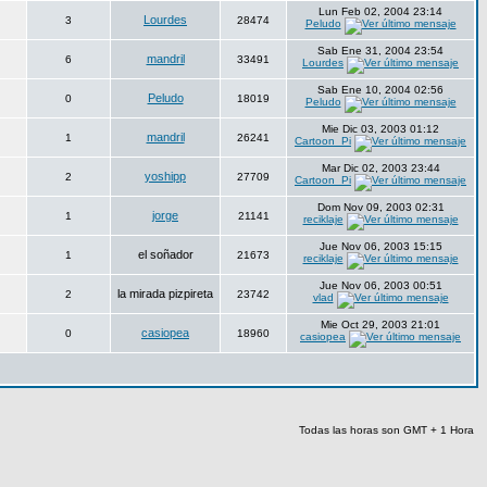
Lun Feb 02, 2004 23:14
Lourdes
3
28474
Peludo
Sab Ene 31, 2004 23:54
mandril
6
33491
Lourdes
Sab Ene 10, 2004 02:56
Peludo
0
18019
Peludo
Mie Dic 03, 2003 01:12
mandril
1
26241
Cartoon_Pi
Mar Dic 02, 2003 23:44
yoshipp
2
27709
Cartoon_Pi
Dom Nov 09, 2003 02:31
jorge
1
21141
reciklaje
Jue Nov 06, 2003 15:15
el soñador
1
21673
reciklaje
Jue Nov 06, 2003 00:51
la mirada pizpireta
2
23742
vlad
Mie Oct 29, 2003 21:01
casiopea
0
18960
casiopea
Todas las horas son GMT + 1 Hora