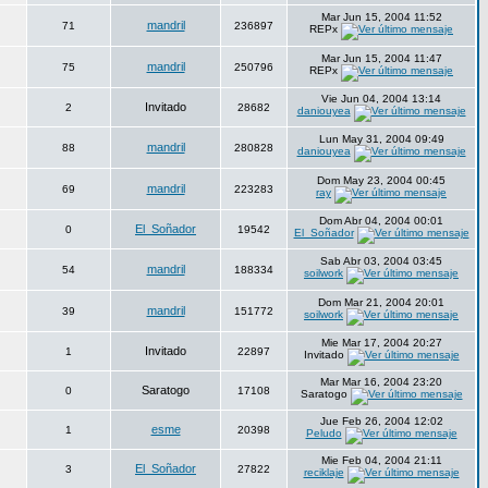
Mar Jun 15, 2004 11:52
mandril
71
236897
REPx
Mar Jun 15, 2004 11:47
mandril
75
250796
REPx
Vie Jun 04, 2004 13:14
Invitado
2
28682
daniouyea
Lun May 31, 2004 09:49
mandril
88
280828
daniouyea
Dom May 23, 2004 00:45
mandril
69
223283
ray
Dom Abr 04, 2004 00:01
El_Soñador
0
19542
El_Soñador
Sab Abr 03, 2004 03:45
mandril
54
188334
soilwork
Dom Mar 21, 2004 20:01
mandril
39
151772
soilwork
Mie Mar 17, 2004 20:27
Invitado
1
22897
Invitado
Mar Mar 16, 2004 23:20
Saratogo
0
17108
Saratogo
Jue Feb 26, 2004 12:02
esme
1
20398
Peludo
Mie Feb 04, 2004 21:11
El_Soñador
3
27822
reciklaje