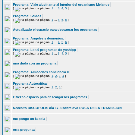
Programa: Viaje alucinante al interior del organismo Melange
[
Ir a página:
1
...
3
,
4
,
5
]
Programa: Saldos
[
Ir a página:
1
...
4
,
5
,
6
]
Actualizado el espacio para descargar los programas
Programa: Angeles y demonios.
[
Ir a página:
1
...
4
,
5
,
6
]
Programa: Los 9 programas de yoshipp
[
Ir a página:
1
...
3
,
4
,
5
]
una duda con un programa
Programa: Almacenes conciencia II
[
Ir a página:
1
,
2
,
3
,
4
]
Programa Autocritica
[
Ir a página:
1
,
2
,
3
]
Ofrezco espacio para descargar los programas
Necesito DISCOPOLIS día 17-3 sobre dvd ROCK DE LA TRANSICION
me pongo en la cola
otra pregunta