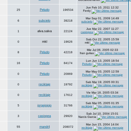
Jue Feb 10, 2011 12:32
Peludo
25
196534
Ferdy
Mar Sep 01, 2009 14:49
subcielo
6
39218
subcielo
Jue Mar 22, 2007 11:27
alva.salva
1
22124
casiopea
Sab Oct 22, 2005 15:59
mkl
0
19626
mkl
Mie Jul 06, 2005 02:33
Peludo
8
42218
fran gulias
Lun Jun 13, 2005 18:54
Peludo
16
84174
Peludo
Mar May 03, 2005 12:59
Peludo
0
20869
Peludo
Sab Mar 19, 2005 00:31
reciklaje
0
19792
reciklaje
Vie Mar 18, 2005 03:34
reciklaje
0
17612
reciklaje
Sab Mar 05, 2005 01:35
jorgejojojo
5
31766
reciklaje
Sab Jul 10, 2004 15:01
casiopea
3
29920
Narcis Garcia
Mar Jun 15, 2004 14:04
mandril
55
208072
reciklaje