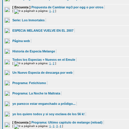
[ Encuesta ]
Propuesta de Cambiar mp3 por ogg o por otros
[
Ir a página:
1
,
2
]
Serie: Los Inmortales
ESPECIA MELANGE VUELVE EN EL 2007
Página web
Historia de Especia Melange
Todos los Especias + Nuevos en el Emule
[
Ir a página:
1
,
2
]
Un Nuevo Especia de descarga por web
Programa: Fetichismo
Programa: La Noche te Maltrata
yo parezco estar enganchado a pródigo...
yo los quiero todos y si soy esclava de los 56 k!
[ Encuesta ]
Programa: Ultimo capitulo de melange (reload)
[
Ir a página:
1
,
2
,
3
,
4
]