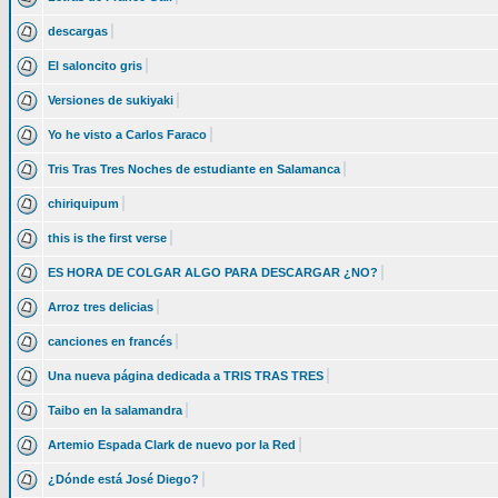
descargas
El saloncito gris
Versiones de sukiyaki
Yo he visto a Carlos Faraco
Tris Tras Tres Noches de estudiante en Salamanca
chiriquipum
this is the first verse
ES HORA DE COLGAR ALGO PARA DESCARGAR ¿NO?
Arroz tres delicias
canciones en francés
Una nueva página dedicada a TRIS TRAS TRES
Taibo en la salamandra
Artemio Espada Clark de nuevo por la Red
¿Dónde está José Diego?