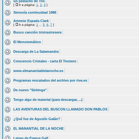
un pedacito de Tris
[
Ir a página:
1
,
2
,
3
]
Sintonía continuidad 1988
Artemio Espada Clark
[
Ir a página:
1
...
5
,
6
,
7
]
Busco canción tristrastresera
El Monotemático
Descarga de La Salamandra
Crescencio Cristales - carta El Trestero
www.elmanantialdelanoche.es
Programas rescatados del archivo por rtve.es
De nuevo "Siritinga"
Tengo algo de material (para descargar, ...)
LAS AVENTURAS DEL BUSCON LLAMADO DON PABLOS
¿Qué fue de Agustín Galán?
EL MANANTIAL DE LA NOCHE
Letras de France Gall