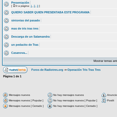
Presentación
[
Ir a página:
1
,
2
,
3
]
QUIERO SABER QUIEN PRESENTABA ESTE PROGRAMA
sintonias del pasado
mas de tris tras tres
Descarga de un Salamandra
un pedacito de Tras
Casanova...
Mostrar temas ant
Foros de Radiotres.org
->
Operación Tris Tras Tres
Página
1
de
1
Mensajes nuevos
No hay mensajes nuevos
Anuncio
Mensajes nuevos [ Popular ]
No hay mensajes nuevos [ Popular ]
PostIt
Mensajes nuevos [ Cerrado ]
No hay mensajes nuevos [ Cerrado ]