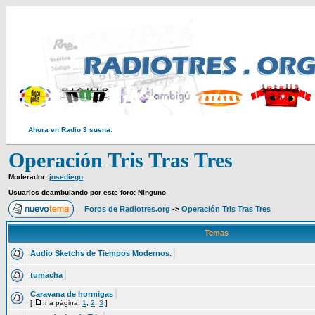
Ahora en Radio 3 suena:
Operación Tris Tras Tres
Moderador:
josediego
Usuarios deambulando por este foro: Ninguno
Foros de Radiotres.org
->
Operación Tris Tras Tres
Temas
Audio Sketchs de Tiempos Modernos.
tumacha
Caravana de hormigas
[
Ir a página:
1
,
2
,
3
]