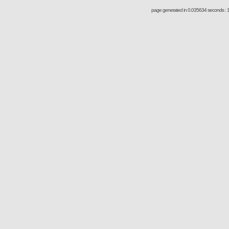
page generated in 0.035634 seconds : 1