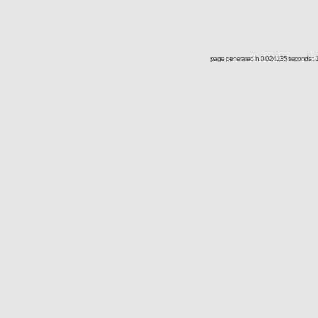
page generated in 0.024135 seconds : 1